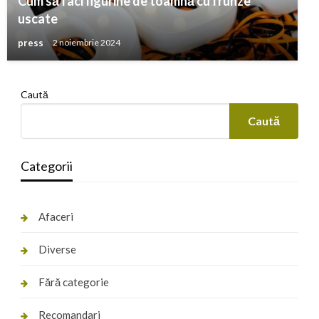
Cum să faci figurine de toamnă cu frunze
uscate
press
2 noiembrie 2024
Caută
Caută
Categorii
Afaceri
Diverse
Fără categorie
Recomandari