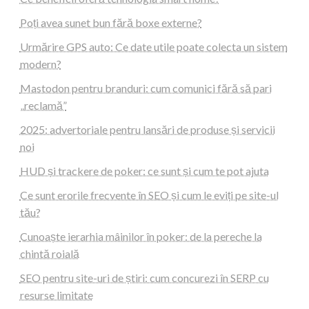
Poți avea sunet bun fără boxe externe?
Urmărire GPS auto: Ce date utile poate colecta un sistem
modern?
Mastodon pentru branduri: cum comunici fără să pari
„reclamă”
2025: advertoriale pentru lansări de produse și servicii
noi
HUD și trackere de poker: ce sunt și cum te pot ajuta
Ce sunt erorile frecvente în SEO și cum le eviți pe site-ul
tău?
Cunoaște ierarhia mâinilor în poker: de la pereche la
chintă roială
SEO pentru site-uri de știri: cum concurezi în SERP cu
resurse limitate