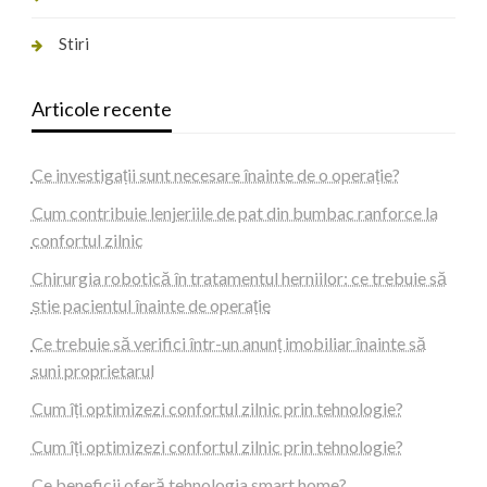
Stiri
Articole recente
Ce investigații sunt necesare înainte de o operație?
Cum contribuie lenjeriile de pat din bumbac ranforce la
confortul zilnic
Chirurgia robotică în tratamentul herniilor: ce trebuie să
știe pacientul înainte de operație
Ce trebuie să verifici într-un anunț imobiliar înainte să
suni proprietarul
Cum îți optimizezi confortul zilnic prin tehnologie?
Cum îți optimizezi confortul zilnic prin tehnologie?
Ce beneficii oferă tehnologia smart home?