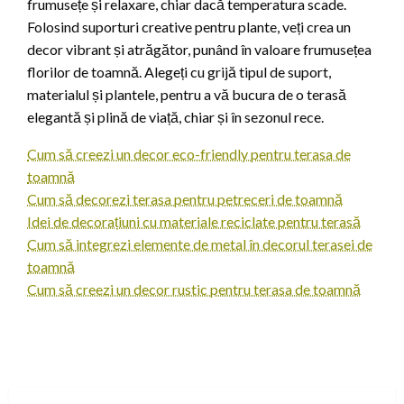
frumusețe și relaxare, chiar dacă temperatura scade.
Folosind suporturi creative pentru plante, veți crea un
decor vibrant și atrăgător, punând în valoare frumusețea
florilor de toamnă. Alegeți cu grijă tipul de suport,
materialul și plantele, pentru a vă bucura de o terasă
elegantă și plină de viață, chiar și în sezonul rece.
Cum să creezi un decor eco-friendly pentru terasa de
toamnă
Cum să decorezi terasa pentru petreceri de toamnă
Idei de decorațiuni cu materiale reciclate pentru terasă
Cum să integrezi elemente de metal în decorul terasei de
toamnă
Cum să creezi un decor rustic pentru terasa de toamnă