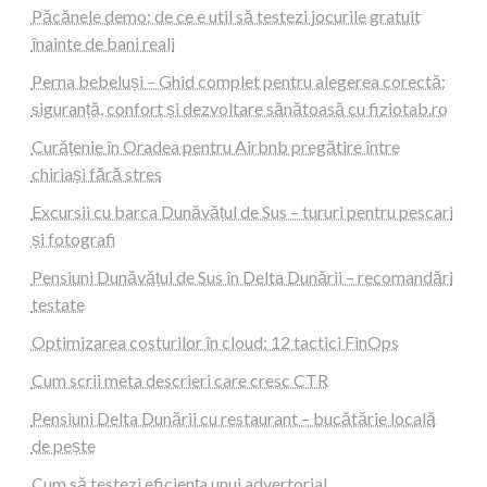
Păcănele demo: de ce e util să testezi jocurile gratuit
înainte de bani reali
Perna bebeluși – Ghid complet pentru alegerea corectă:
siguranță, confort și dezvoltare sănătoasă cu fiziotab.ro
Curățenie în Oradea pentru Airbnb pregătire între
chiriași fără stres
Excursii cu barca Dunăvățul de Sus – tururi pentru pescari
și fotografi
Pensiuni Dunăvățul de Sus în Delta Dunării – recomandări
testate
Optimizarea costurilor în cloud: 12 tactici FinOps
Cum scrii meta descrieri care cresc CTR
Pensiuni Delta Dunării cu restaurant – bucătărie locală
de pește
Cum să testezi eficiența unui advertorial