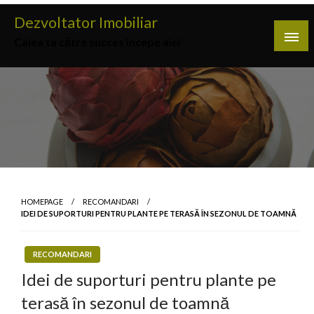
Skip
Dezvoltator Imobiliar
to
Calea ta către succes începe aici
content
HOMEPAGE
RECOMANDARI
IDEI DE SUPORTURI PENTRU PLANTE PE TERASĂ ÎN SEZONUL DE TOAMNĂ
RECOMANDARI
Idei de suporturi pentru plante pe
terasă în sezonul de toamnă