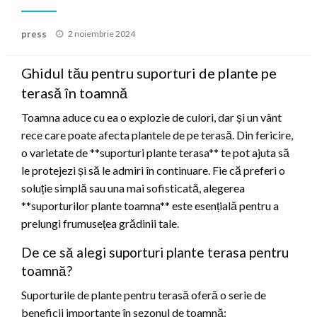
Posted
press
2 noiembrie 2024
on
Ghidul tău pentru suporturi de plante pe
terasă în toamnă
Toamna aduce cu ea o explozie de culori, dar și un vânt
rece care poate afecta plantele de pe terasă. Din fericire,
o varietate de **suporturi plante terasa** te pot ajuta să
le protejezi și să le admiri în continuare. Fie că preferi o
soluție simplă sau una mai sofisticată, alegerea
**suporturilor plante toamna** este esențială pentru a
prelungi frumusețea grădinii tale.
De ce să alegi suporturi plante terasa pentru
toamnă?
Suporturile de plante pentru terasă oferă o serie de
beneficii importante în sezonul de toamnă: