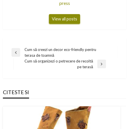
press
View all posts
Navigare
Cum să creezi un decor eco-friendly pentru
Previous
terasa de toamnă
în
Post
Cum să organizezi o petrecere de recoltă
articole
Next
pe terasă
Post
CITESTE SI