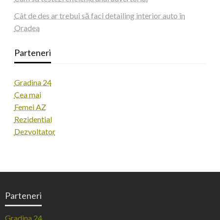
Cât de des ar trebui să faci detailing interior auto în
Oradea
Parteneri
Gradina 24
Cea mai
Femei AZ
Rezidential
Dezvoltator
Parteneri
Gradina 24