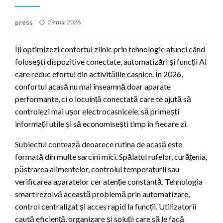
Posted
press
29 mai 2026
on
Îți optimizezi confortul zilnic prin tehnologie atunci când
folosești dispozitive conectate, automatizări și funcții AI
care reduc efortul din activitățile casnice. În 2026,
confortul acasă nu mai înseamnă doar aparate
performante, ci o locuință conectată care te ajută să
controlezi mai ușor electrocasnicele, să primești
informații utile și să economisești timp în fiecare zi.
Subiectul contează deoarece rutina de acasă este
formată din multe sarcini mici. Spălatul rufelor, curățenia,
păstrarea alimentelor, controlul temperaturii sau
verificarea aparatelor cer atenție constantă. Tehnologia
smart rezolvă această problemă prin automatizare,
control centralizat și acces rapid la funcții. Utilizatorii
caută eficiență, organizare și soluții care să le facă