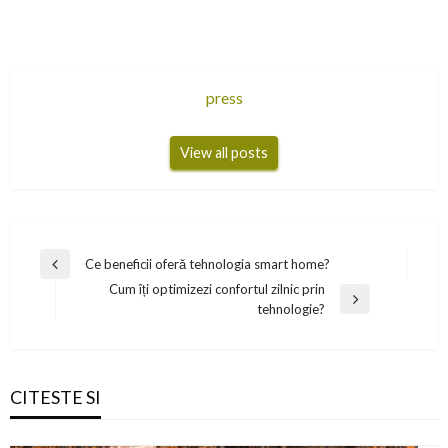
press
View all posts
Navigare
Ce beneficii oferă tehnologia smart home?
Previous
în
Cum îți optimizezi confortul zilnic prin
Post
Next
tehnologie?
articole
Post
CITESTE SI