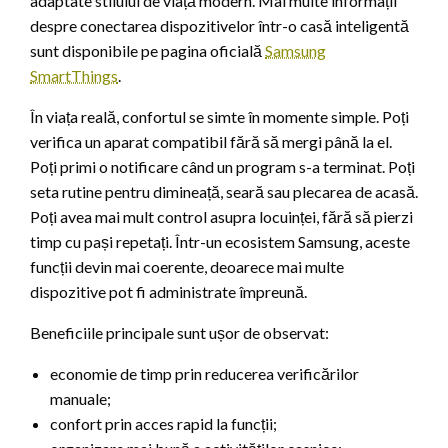
adaptate stilului de viață modern. Mai multe informații
despre conectarea dispozitivelor într-o casă inteligentă
sunt disponibile pe pagina oficială
Samsung
SmartThings
.
În viața reală, confortul se simte în momente simple. Poți
verifica un aparat compatibil fără să mergi până la el.
Poți primi o notificare când un program s-a terminat. Poți
seta rutine pentru dimineață, seară sau plecarea de acasă.
Poți avea mai mult control asupra locuinței, fără să pierzi
timp cu pași repetați. Într-un ecosistem Samsung, aceste
funcții devin mai coerente, deoarece mai multe
dispozitive pot fi administrate împreună.
Beneficiile principale sunt ușor de observat:
economie de timp prin reducerea verificărilor
manuale;
confort prin acces rapid la funcții;