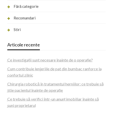
Fără categorie
Recomandari
Stiri
Articole recente
Ce investigații sunt necesare înainte de o operație?
Cum contribuie lenjeriile de pat din bumbac ranforce la
confortul zilnic
Chirurgia robotică în tratamentul herniilor: ce trebuie să
știe pacientul înainte de operație
Ce trebuie să verifici într-un anunț imobiliar înainte să
suni proprietarul