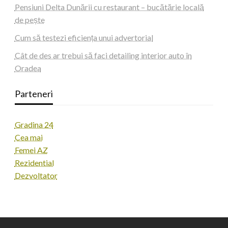
Pensiuni Delta Dunării cu restaurant – bucătărie locală
de pește
Cum să testezi eficiența unui advertorial
Cât de des ar trebui să faci detailing interior auto în
Oradea
Parteneri
Gradina 24
Cea mai
Femei AZ
Rezidential
Dezvoltator