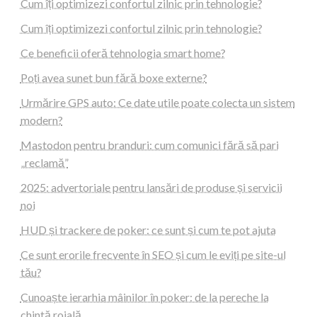
Cum îți optimizezi confortul zilnic prin tehnologie?
Cum îți optimizezi confortul zilnic prin tehnologie?
Ce beneficii oferă tehnologia smart home?
Poți avea sunet bun fără boxe externe?
Urmărire GPS auto: Ce date utile poate colecta un sistem
modern?
Mastodon pentru branduri: cum comunici fără să pari
„reclamă”
2025: advertoriale pentru lansări de produse și servicii
noi
HUD și trackere de poker: ce sunt și cum te pot ajuta
Ce sunt erorile frecvente în SEO și cum le eviți pe site-ul
tău?
Cunoaște ierarhia mâinilor în poker: de la pereche la
chintă roială