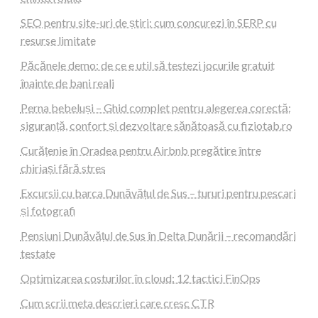
SEO pentru site-uri de știri: cum concurezi în SERP cu
resurse limitate
Păcănele demo: de ce e util să testezi jocurile gratuit
înainte de bani reali
Perna bebeluși – Ghid complet pentru alegerea corectă:
siguranță, confort și dezvoltare sănătoasă cu fiziotab.ro
Curățenie în Oradea pentru Airbnb pregătire între
chiriași fără stres
Excursii cu barca Dunăvățul de Sus – tururi pentru pescari
și fotografi
Pensiuni Dunăvățul de Sus în Delta Dunării – recomandări
testate
Optimizarea costurilor în cloud: 12 tactici FinOps
Cum scrii meta descrieri care cresc CTR