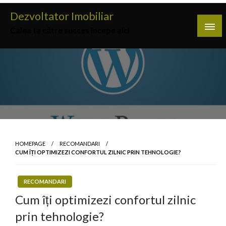
Skip
Dezvoltator Imobiliar
to
Calea ta către succes începe aici
content
HOMEPAGE
RECOMANDARI
CUM ÎȚI OPTIMIZEZI CONFORTUL ZILNIC PRIN TEHNOLOGIE?
RECOMANDARI
Cum îți optimizezi confortul zilnic
prin tehnologie?