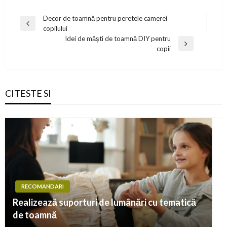
Navigare
Decor de toamnă pentru peretele camerei
Previous
copilului
în
Post
Idei de măști de toamnă DIY pentru
articole
Next
copii
Post
CITESTE SI
RECOMANDARI
Realizează suporturi de lumânări cu tematică
de toamnă