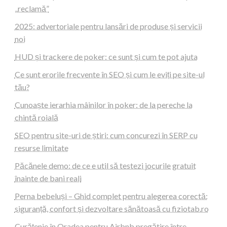
„reclamă”
2025: advertoriale pentru lansări de produse și servicii
noi
HUD și trackere de poker: ce sunt și cum te pot ajuta
Ce sunt erorile frecvente în SEO și cum le eviți pe site-ul
tău?
Cunoaște ierarhia mâinilor în poker: de la pereche la
chintă roială
SEO pentru site-uri de știri: cum concurezi în SERP cu
resurse limitate
Păcănele demo: de ce e util să testezi jocurile gratuit
înainte de bani reali
Perna bebeluși – Ghid complet pentru alegerea corectă:
siguranță, confort și dezvoltare sănătoasă cu fiziotab.ro
Curățenie în Oradea pentru Airbnb pregătire între