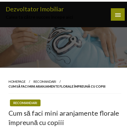
Skip
Dezvoltator Imobiliar
to
Calea ta către succes începe aici
content
HOMEPAGE
RECOMANDARI
CUM SĂ FACI MINI ARANJAMENTE FLORALE ÎMPREUNĂ CU COPIII
RECOMANDARI
Cum să faci mini aranjamente florale
împreună cu copiii