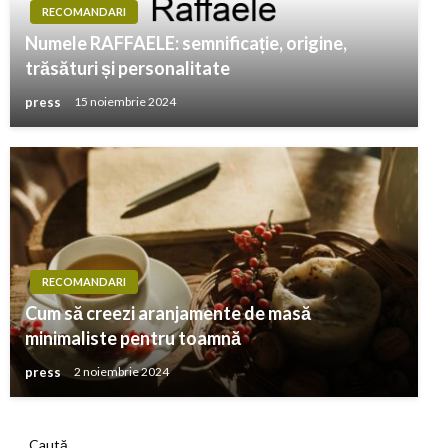
RECOMANDARI
Numele RAFFAELE: semnificație, origine,
trăsături și personalitate
press
15 noiembrie 2024
RECOMANDARI
Cum să creezi aranjamente de masă
minimaliste pentru toamnă
press
2 noiembrie 2024
Caută