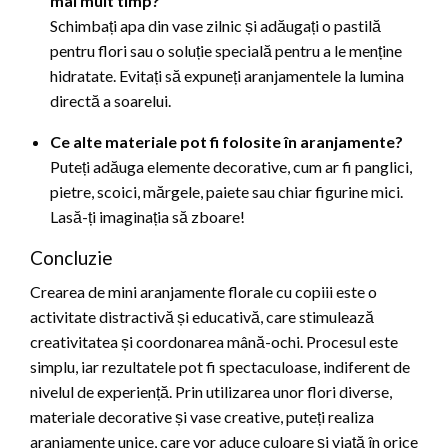
mai mult timp?
Schimbați apa din vase zilnic și adăugați o pastilă
pentru flori sau o soluție specială pentru a le menține
hidratate. Evitați să expuneți aranjamentele la lumina
directă a soarelui.
Ce alte materiale pot fi folosite în aranjamente?
Puteți adăuga elemente decorative, cum ar fi panglici,
pietre, scoici, mărgele, paiete sau chiar figurine mici.
Lasă-ți imaginația să zboare!
Concluzie
Crearea de mini aranjamente florale cu copiii este o
activitate distractivă și educativă, care stimulează
creativitatea și coordonarea mână-ochi. Procesul este
simplu, iar rezultatele pot fi spectaculoase, indiferent de
nivelul de experiență. Prin utilizarea unor flori diverse,
materiale decorative și vase creative, puteți realiza
aranjamente unice, care vor aduce culoare și viață în orice