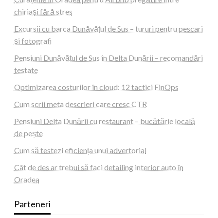
chiriași fără stres
Excursii cu barca Dunăvățul de Sus – tururi pentru pescari
și fotografi
Pensiuni Dunăvățul de Sus în Delta Dunării – recomandări
testate
Optimizarea costurilor în cloud: 12 tactici FinOps
Cum scrii meta descrieri care cresc CTR
Pensiuni Delta Dunării cu restaurant – bucătărie locală
de pește
Cum să testezi eficiența unui advertorial
Cât de des ar trebui să faci detailing interior auto în
Oradea
Parteneri