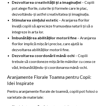
Dezvoltarea creativității și a imaginației
– Copiii
pot alege florile, culorile și formele care le plac,
dezvoltându-și astfel creativitatea și imaginația.
Stimularea simțului estetic
– Aranjarea florilor
învață copiii să aprecieze frumusețea naturii și să o
integreze în arta lor.
Îmbunătățirea abilităților motorii fine
– Aranjarea
florilor implică mișcări precise, care ajută la
dezvoltarea abilităților motorii fine.
Dezvoltarea coordonării mână-ochi
– Copiii
trebuie să coordoneze mișcările mâinilor cu ceea ce
văd, îmbunătățindu-și coordonarea mână-ochi.
Aranjamente Florale Toamna pentru Copii:
Idei Inspirate
Pentru aranjamente florale de toamnă, copiii pot folosi o
varietate de materiale: