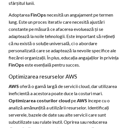
sfârșitul lunii.
Adoptarea
FinOps
necesită un angajament pe termen
lung. Este un proces iterativ care necesită ajustări
constante pe măsură ce afacerea evoluează și se
adaptează la noile tehnologii. Este important să rețineți
că nu există o soluție universală, ci o abordare
personalizată care se adaptează la nevoile specifice ale
fiecărei organizații. În plus, educația angajaților în privința
FinOps
este esențială pentru succes.
Optimizarea resurselor AWS
AWS
oferă o gamă largă de servicii cloud, dar utilizarea
ineficientă a acestora poate duce la costuri mari.
Optimizarea costurilor cloud
pe
AWS
începe cu o
analiză amănunțită a utilizării resurselor. Identificați
serverele, bazele de date sau alte servicii care sunt
subutilizate sau rulate inutil. Oprirea sau reducerea