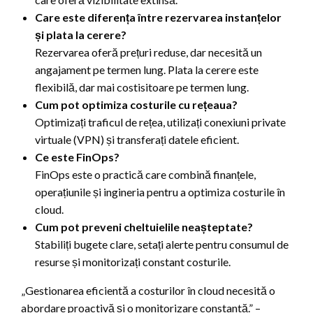
Care este diferența între rezervarea instanțelor
și plata la cerere?
Rezervarea oferă prețuri reduse, dar necesită un
angajament pe termen lung. Plata la cerere este
flexibilă, dar mai costisitoare pe termen lung.
Cum pot optimiza costurile cu rețeaua?
Optimizați traficul de rețea, utilizați conexiuni private
virtuale (VPN) și transferați datele eficient.
Ce este FinOps?
FinOps este o practică care combină finanțele,
operațiunile și ingineria pentru a optimiza costurile în
cloud.
Cum pot preveni cheltuielile neașteptate?
Stabiliți bugete clare, setați alerte pentru consumul de
resurse și monitorizați constant costurile.
„Gestionarea eficientă a costurilor în cloud necesită o
abordare proactivă și o monitorizare constantă.” –