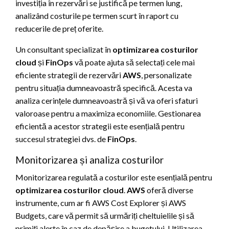
investiția în rezervări se justifică pe termen lung,
analizând costurile pe termen scurt în raport cu
reducerile de preț oferite.
Un consultant specializat în
optimizarea costurilor
cloud
și
FinOps
vă poate ajuta să selectați cele mai
eficiente strategii de rezervări
AWS
, personalizate
pentru situația dumneavoastră specifică. Acesta va
analiza cerințele dumneavoastră și vă va oferi sfaturi
valoroase pentru a maximiza economiile. Gestionarea
eficientă a acestor strategii este esențială pentru
succesul strategiei dvs. de
FinOps
.
Monitorizarea și analiza costurilor
Monitorizarea regulată a costurilor este esențială pentru
optimizarea costurilor cloud
.
AWS
oferă diverse
instrumente, cum ar fi AWS Cost Explorer și AWS
Budgets, care vă permit să urmăriți cheltuielile și să
primiți alerte în caz de depășire a bugetului. Utilizarea