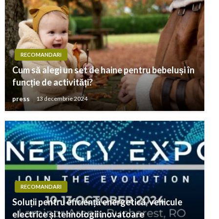
RECOMANDARI
Cum să alegi un set de haine pentru bebeluși în
funcție de activități?
press
13 decembrie 2024
RECOMANDARI
Soluții pentru eficiență energetică, vehicule
electrice și tehnologii inovatoare