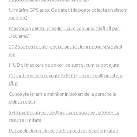
Urmărire GPS auto: Ce date utile poate colecta un sistem
modern?
Mastodon pentru branduri: cum comunici fără să pari
„reclamă”
2025: advertoriale pentru lansări de produse și servicii
noi
HUD și trackere de poker: ce sunt și cum te pot ajuta
Ce sunt erorile frecvente în SEO și cum le eviți pe site-ul
tău?
Cunoaște ierarhia mâinilor în poker: de la pereche la
chintă roială
SEO pentru site-uri de știri: cum concurezi în SERP cu
resurse limitate
Păcănele demo: de ce e util să testezi jocurile gratuit