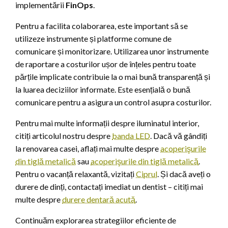
implementării
FinOps
.
Pentru a facilita colaborarea, este important să se
utilizeze instrumente și platforme comune de
comunicare și monitorizare. Utilizarea unor instrumente
de raportare a costurilor ușor de înțeles pentru toate
părțile implicate contribuie la o mai bună transparență și
la luarea deciziilor informate. Este esențială o bună
comunicare pentru a asigura un control asupra costurilor.
Pentru mai multe informații despre iluminatul interior,
citiți articolul nostru despre
banda LED
. Dacă vă gândiți
la renovarea casei, aflați mai multe despre
acoperişurile
din tiglă metalică
sau
acoperişurile din tiglă metalică
.
Pentru o vacanță relaxantă, vizitați
Ciprul
. Și dacă aveți o
durere de dinți, contactați imediat un dentist – citiți mai
multe despre
durere dentară acută
.
Continuăm explorarea strategiilor eficiente de