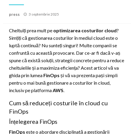
Posted
press
3 septembrie 2025
on
Cheltuiți prea mult pe
optimizarea costurilor cloud
?
Simțiți că gestionarea costurilor în mediul cloud este o
luptă continuă? Nu sunteți singuri! Multe companii se
confruntă cu această provocare. Dar ce-ar fi dacă v-aș
spune că există soluții, strategii concrete pentru a reduce
cheltuielile și a maximiza eficiența? Acest articol vă va
ghida prin lumea
FinOps
și vă va prezenta pași simpli
pentru o mai bună gestionare a costurilor în cloud,
inclusiv pe platforma
AWS
.
Cum să reduceți costurile în cloud cu
FinOps
Înțelegerea FinOps
FinOps
este o abordare disciplinată a gestionării