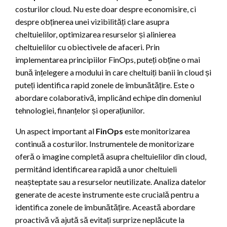
costurilor cloud. Nu este doar despre economisire, ci
despre obținerea unei vizibilități clare asupra
cheltuielilor, optimizarea resurselor și alinierea
cheltuielilor cu obiectivele de afaceri. Prin
implementarea principiilor FinOps, puteți obține o mai
bună înțelegere a modului în care cheltuiți banii în cloud și
puteți identifica rapid zonele de îmbunătățire. Este o
abordare colaborativă, implicând echipe din domeniul
tehnologiei, finanțelor și operațiunilor.
Un aspect important al
FinOps
este monitorizarea
continuă a costurilor. Instrumentele de monitorizare
oferă o imagine completă asupra cheltuielilor din cloud,
permitând identificarea rapidă a unor cheltuieli
neașteptate sau a resurselor neutilizate. Analiza datelor
generate de aceste instrumente este crucială pentru a
identifica zonele de îmbunătățire. Această abordare
proactivă vă ajută să evitați surprize neplăcute la