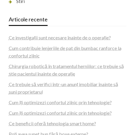
Stiri
Articole recente
Ce investigații sunt necesare înainte de o operație?
Cum contribuie lenjeriile de pat din bumbac ranforce la
confortul zilnic
Chirurgia robotică în tratamentul herniilor: ce trebuie să
știe pacientul înainte de operație
Ce trebuie să verifici într-un anunț imobiliar înainte să
suni proprietarul
Cum îți optimizezi confortul zilnic prin tehnologie?
Cum îți optimizezi confortul zilnic prin tehnologie?
Ce beneficii oferă tehnologia smart home?
Poți avea sunet bun fără boxe externe?