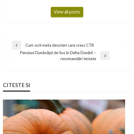
View all posts
Navigare
Cum scrii meta descrieri care cresc CTR
Previous
în
Pensiuni Dunăvățul de Sus în Delta Dunării –
Post
Next
recomandări testate
articole
Post
CITESTE SI