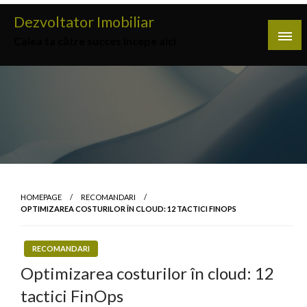
Skip
Dezvoltator Imobiliar
to
Calea ta către succes începe aici
content
HOMEPAGE
RECOMANDARI
OPTIMIZAREA COSTURILOR ÎN CLOUD: 12 TACTICI FINOPS
RECOMANDARI
Optimizarea costurilor în cloud: 12
tactici FinOps