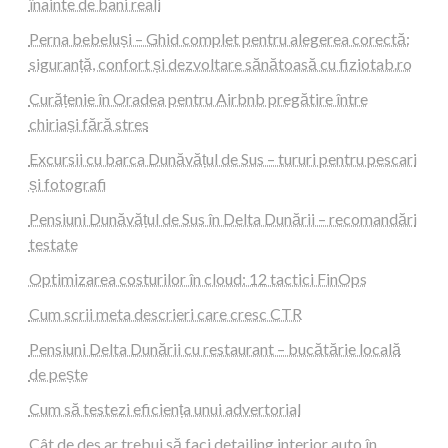
înainte de bani reali
Perna bebeluși – Ghid complet pentru alegerea corectă:
siguranță, confort și dezvoltare sănătoasă cu fiziotab.ro
Curățenie în Oradea pentru Airbnb pregătire între
chiriași fără stres
Excursii cu barca Dunăvățul de Sus – tururi pentru pescari
și fotografi
Pensiuni Dunăvățul de Sus în Delta Dunării – recomandări
testate
Optimizarea costurilor în cloud: 12 tactici FinOps
Cum scrii meta descrieri care cresc CTR
Pensiuni Delta Dunării cu restaurant – bucătărie locală
de pește
Cum să testezi eficiența unui advertorial
Cât de des ar trebui să faci detailing interior auto în