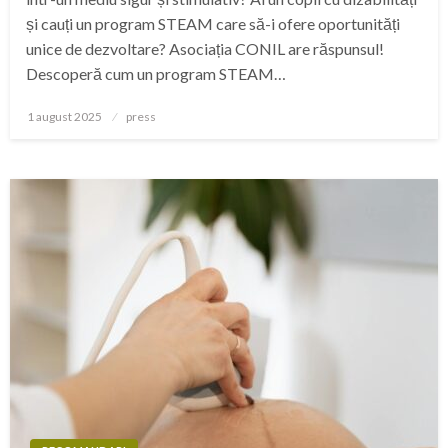
și cauți un program STEAM care să-i ofere oportunități
unice de dezvoltare? Asociația CONIL are răspunsul!
Descoperă cum un program STEAM…
Posted
1 august 2025
press
on