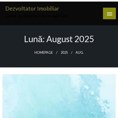
Skip
Dezvoltator Imobiliar
to
Calea ta către succes începe aici
content
Lună:
August 2025
HOMEPAGE
2025
AUG.