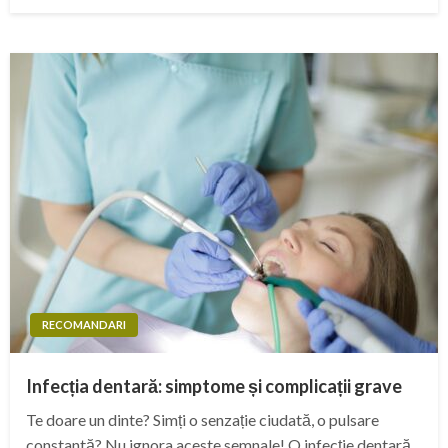
on
RECOMANDARI
Infecția dentară: simptome și complicații grave
Te doare un dinte? Simți o senzație ciudată, o pulsare
constantă? Nu ignora aceste semnale! O infecție dentară