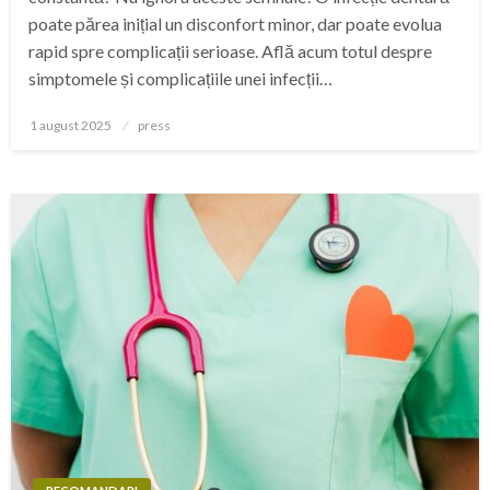
poate părea inițial un disconfort minor, dar poate evolua
rapid spre complicații serioase. Află acum totul despre
simptomele și complicațiile unei infecții…
Posted
1 august 2025
press
on