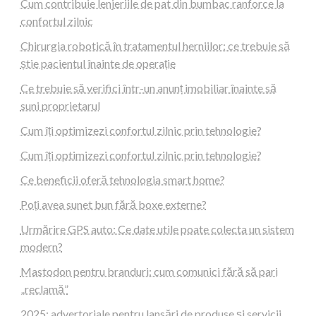
Cum contribuie lenjeriile de pat din bumbac ranforce la
confortul zilnic
Chirurgia robotică în tratamentul herniilor: ce trebuie să
știe pacientul înainte de operație
Ce trebuie să verifici într-un anunț imobiliar înainte să
suni proprietarul
Cum îți optimizezi confortul zilnic prin tehnologie?
Cum îți optimizezi confortul zilnic prin tehnologie?
Ce beneficii oferă tehnologia smart home?
Poți avea sunet bun fără boxe externe?
Urmărire GPS auto: Ce date utile poate colecta un sistem
modern?
Mastodon pentru branduri: cum comunici fără să pari
„reclamă”
2025: advertoriale pentru lansări de produse și servicii