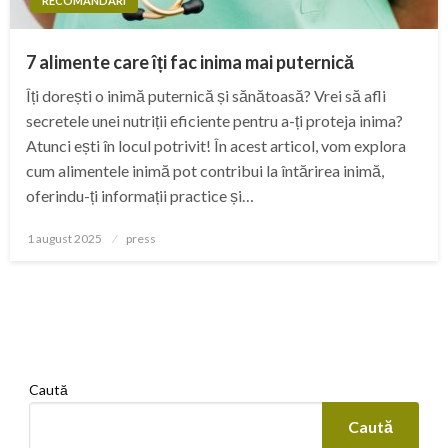
RECOMANDARI
7 alimente care îți fac inima mai puternică
Îți dorești o inimă puternică și sănătoasă? Vrei să afli
secretele unei nutriții eficiente pentru a-ți proteja inima?
Atunci ești în locul potrivit! În acest articol, vom explora
cum alimentele inimă pot contribui la întărirea inimă,
oferindu-ți informații practice și…
Posted
1 august 2025
press
on
Caută
Caută