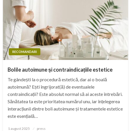
RECOMANDARI
Bolile autoimune și contraindicațiile estetice
Te gândești la o procedură estetică, dar ai o boală
autoimună? Ești îngrijorat(ă) de eventualele
contraindicații? Este absolut normal să ai aceste întrebări.
Sănătatea ta este prioritatea numărul unu, iar înțelegerea
interacțiunii dintre boli autoimune și tratamentele estetice
este esențială…
Posted
1 august 2025
press