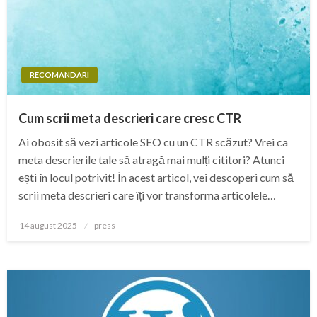
RECOMANDARI
Cum scrii meta descrieri care cresc CTR
Ai obosit să vezi articole SEO cu un CTR scăzut? Vrei ca
meta descrierile tale să atragă mai mulți cititori? Atunci
ești în locul potrivit! În acest articol, vei descoperi cum să
scrii meta descrieri care îți vor transforma articolele…
Posted
14 august 2025
press
on