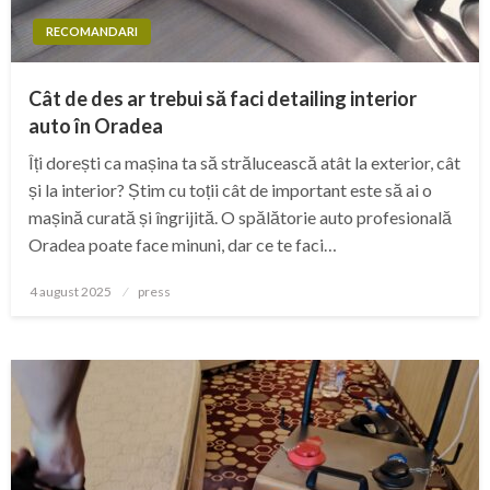
RECOMANDARI
Cât de des ar trebui să faci detailing interior
auto în Oradea
Îți dorești ca mașina ta să strălucească atât la exterior, cât
și la interior? Știm cu toții cât de important este să ai o
mașină curată și îngrijită. O spălătorie auto profesională
Oradea poate face minuni, dar ce te faci…
Posted
4 august 2025
press
on