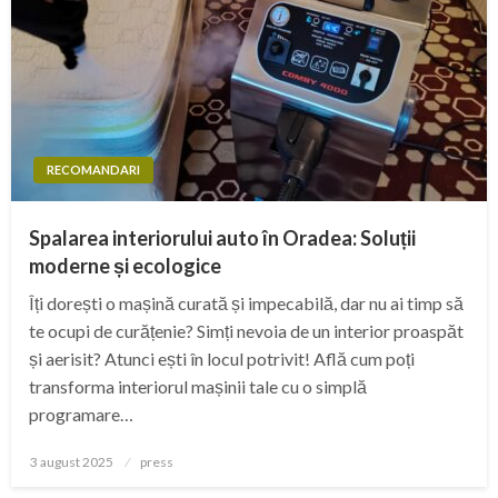
RECOMANDARI
Spalarea interiorului auto în Oradea: Soluții
moderne și ecologice
Îți dorești o mașină curată și impecabilă, dar nu ai timp să
te ocupi de curățenie? Simți nevoia de un interior proaspăt
și aerisit? Atunci ești în locul potrivit! Află cum poți
transforma interiorul mașinii tale cu o simplă
programare…
Posted
3 august 2025
press
on