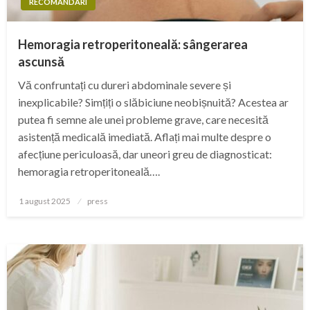
RECOMANDARI
Hemoragia retroperitoneală: sângerarea
ascunsă
Vă confruntați cu dureri abdominale severe și
inexplicabile? Simțiți o slăbiciune neobișnuită? Acestea ar
putea fi semne ale unei probleme grave, care necesită
asistență medicală imediată. Aflați mai multe despre o
afecțiune periculoasă, dar uneori greu de diagnosticat:
hemoragia retroperitoneală….
Posted
1 august 2025
press
on