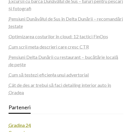
Excursii cu barca Dunăvățul de Sus – tururi pentru pescari
și fotografi
Pensiuni Dunăvățul de Sus în Delta Dunării – recomandări
testate
Optimizarea costurilor în cloud: 12 tactici FinOps
Cum scrii meta descrieri care cresc CTR
Pensiuni Delta Dunării cu restaurant – bucătărie locală
de pește
Cum să testezi eficiența unui advertorial
Cât de des ar trebui să faci detailing interior auto în
Oradea
Parteneri
Gradina 24