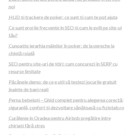
noi
HUD și trackere de poker: ce sunt și cum te pot ajuta
Ce sunt erorile frecvente în SEO și cum le eviți pe site-ul
tău?
Cunoaște ierarhia mâinilor în poker: de la pereche la
chintă roială
SEO pentru site-uri de știri: cum concurezi în SERP cu
resurse limitate
Păcănele demo: de ce e util să testezi jocurile gratuit
înainte de bani reali
Perna bebeluși – Ghid complet pentru alegerea corectă:
siguranță, confort și dezvoltare sănătoasă cu fiziotab.ro
Curățenie în Oradea pentru Airbnb pregătire între
chiriași fără stres