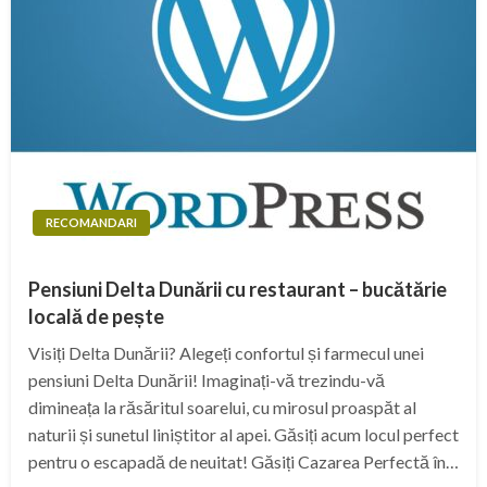
RECOMANDARI
Pensiuni Delta Dunării cu restaurant – bucătărie
locală de pește
Visiți Delta Dunării? Alegeți confortul și farmecul unei
pensiuni Delta Dunării! Imaginați-vă trezindu-vă
dimineața la răsăritul soarelui, cu mirosul proaspăt al
naturii și sunetul liniștitor al apei. Găsiți acum locul perfect
pentru o escapadă de neuitat! Găsiți Cazarea Perfectă în…