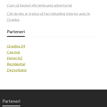
Cum să testezi eficiența unui advertorial
Cât de des ar trebui să faci detailing interior auto în
Oradea
Parteneri
Gradina 24
Cea mai
Femei AZ
Rezidential
Dezvoltator
Parteneri