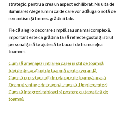
strategic, pentru a crea un aspect echilibrat. Nu uita de
iluminare! Alege lumini calde care vor adăuga o notă de
romantism și farmec grădinii tale.
Fie că alegi o decorare simplă sau una mai complexă,
important este ca grădina ta să reflecte gustul și stilul
personal și să te ajute să te bucuri de frumusețea
toamnei.
Cum să amenajezi intrarea casei în stil de toamnă
Idei de decorațiuni de toamnă pentru verandă
Cum să creezi un colț de relaxare de toamnă acasă
Decorul vintage de toamnă: cum să-l implementezi
Cum să integrezi tablouri și postere cu tematică de
toamnă