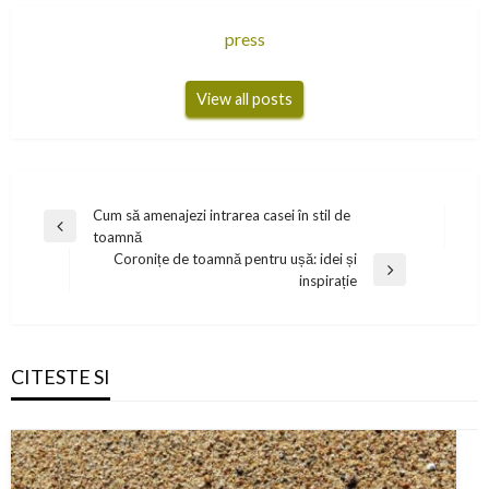
press
View all posts
Navigare
Cum să amenajezi intrarea casei în stil de
Previous
toamnă
în
Post
Coronițe de toamnă pentru ușă: idei și
articole
Next
inspirație
Post
CITESTE SI