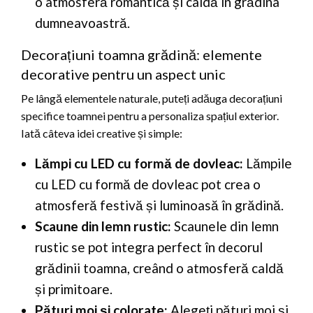
o atmosferă romantică și caldă în grădina
dumneavoastră.
Decorațiuni toamna grădină: elemente
decorative pentru un aspect unic
Pe lângă elementele naturale, puteți adăuga decorațiuni
specifice toamnei pentru a personaliza spațiul exterior.
Iată câteva idei creative și simple:
Lămpi cu LED cu formă de dovleac:
Lămpile
cu LED cu formă de dovleac pot crea o
atmosferă festivă și luminoasă în grădină.
Scaune din lemn rustic:
Scaunele din lemn
rustic se pot integra perfect în decorul
grădinii toamna, creând o atmosferă caldă
și primitoare.
Pături moi și colorate:
Alegeți pături moi și