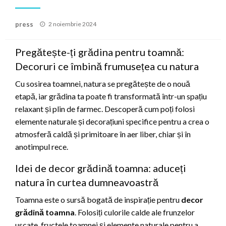
Posted
press
2 noiembrie 2024
on
Pregătește-ți grădina pentru toamnă:
Decoruri ce îmbină frumusețea cu natura
Cu sosirea toamnei, natura se pregătește de o nouă
etapă, iar grădina ta poate fi transformată într-un spațiu
relaxant și plin de farmec. Descoperă cum poți folosi
elemente naturale și decorațiuni specifice pentru a crea o
atmosferă caldă și primitoare în aer liber, chiar și în
anotimpul rece.
Idei de decor grădină toamna: aduceți
natura în curtea dumneavoastră
Toamna este o sursă bogată de inspirație pentru
decor
grădină toamna
. Folosiți culorile calde ale frunzelor
uscate, fructele toamnei și elemente naturale pentru a