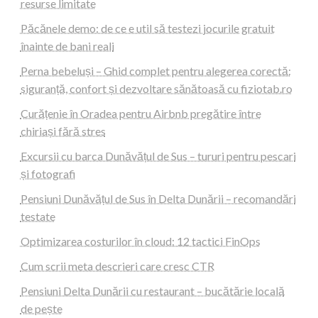
resurse limitate
Păcănele demo: de ce e util să testezi jocurile gratuit
înainte de bani reali
Perna bebeluși – Ghid complet pentru alegerea corectă:
siguranță, confort și dezvoltare sănătoasă cu fiziotab.ro
Curățenie în Oradea pentru Airbnb pregătire între
chiriași fără stres
Excursii cu barca Dunăvățul de Sus – tururi pentru pescari
și fotografi
Pensiuni Dunăvățul de Sus în Delta Dunării – recomandări
testate
Optimizarea costurilor în cloud: 12 tactici FinOps
Cum scrii meta descrieri care cresc CTR
Pensiuni Delta Dunării cu restaurant – bucătărie locală
de pește