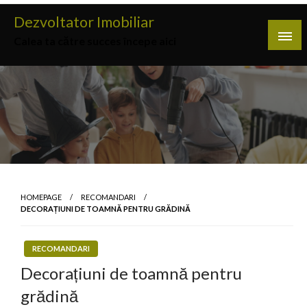
Skip
Dezvoltator Imobiliar
to
Calea ta către succes începe aici
content
HOMEPAGE
RECOMANDARI
DECORAȚIUNI DE TOAMNĂ PENTRU GRĂDINĂ
RECOMANDARI
Decorațiuni de toamnă pentru
grădină