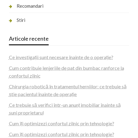
Recomandari
Stiri
Articole recente
Ce investigații sunt necesare înainte de o operație?
Cum contribuie lenjeriile de pat din bumbac ranforce la
confortul zilnic
Chirurgia robotică în tratamentul herniilor: ce trebuie să
știe pacientul înainte de operație
Ce trebuie să verifici într-un anunț imobiliar înainte să
suni proprietarul
Cum îți optimizezi confortul zilnic prin tehnologie?
Cum îți optimizezi confortul zilnic prin tehnologie?