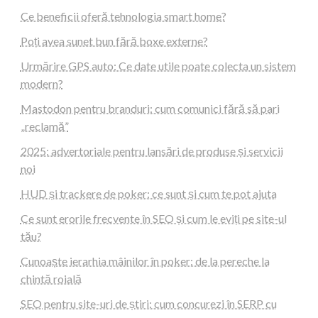
Ce beneficii oferă tehnologia smart home?
Poți avea sunet bun fără boxe externe?
Urmărire GPS auto: Ce date utile poate colecta un sistem
modern?
Mastodon pentru branduri: cum comunici fără să pari
„reclamă”
2025: advertoriale pentru lansări de produse și servicii
noi
HUD și trackere de poker: ce sunt și cum te pot ajuta
Ce sunt erorile frecvente în SEO și cum le eviți pe site-ul
tău?
Cunoaște ierarhia mâinilor în poker: de la pereche la
chintă roială
SEO pentru site-uri de știri: cum concurezi în SERP cu