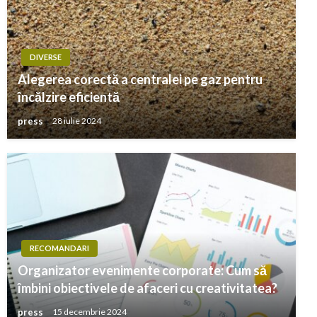
DIVERSE
Alegerea corectă a centralei pe gaz pentru
încălzire eficientă
press
28 iulie 2024
RECOMANDARI
Organizator evenimente corporate: Cum să
îmbini obiectivele de afaceri cu creativitatea?
press
15 decembrie 2024