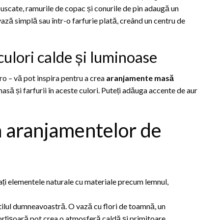
 uscate, ramurile de copac și conurile de pin adaugă un
vază simplă sau într-o farfurie plată, creând un centru de
lori calde și luminoase
ro – vă pot inspira pentru a crea
aranjamente masă
masă și farfurii în aceste culori. Puteți adăuga accente de aur
a aranjamentelor de
nați elementele naturale cu materiale precum lemnul,
tilul dumneavoastră. O vază cu flori de toamnă, un
rțișoară pot crea o atmosferă caldă și primitoare.