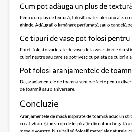
Cum pot adăuga un plus de textur
Pentru un plus de textură, folosiți materiale naturale: cre
ghinde. Adăugați o lumânare parfumată sau o candelă pe
Ce tipuri de vase pot folosi pent
Puteți folosi o varietate de vase, de la vase simple din st
culori neutre sau care se potrivesc cu paleta de culori a 
Pot folosi aranjamentele de toamnă
Da, aranjamentele de toamnă sunt perfecte pentru diverse
de toamnă sau o aniversare.
Concluzie
Aranjamentele de masă inspirate de toamnă aduc un strop
creativitate și un strop de inspirație din natura bogată 
mesele voastre. Nu uitați să folosiți materiale naturale, c