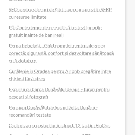
SEO pentru site-uri de știri: cum concurezi în SERP
cu resurse limitate
Păcănele demo: de ce e util să testezi jocurile
gratuit înainte de bani reali
Perna bebeluși – Ghid complet pentru alegerea
corectă: siguranță, confort și dezvoltare sănătoasă
cu fiziotab.ro
Curățenie în Oradea pentru Airbnb pregătire între
chiriași fără stres
Excursii cu barca Dunăvățul de Sus – tururi pentru
pescari și fotografi
Pensiuni Dunăvățul de Sus în Delta Dunării –
recomandări testate
Optimizarea costurilor în cloud: 12 tactici FinOps