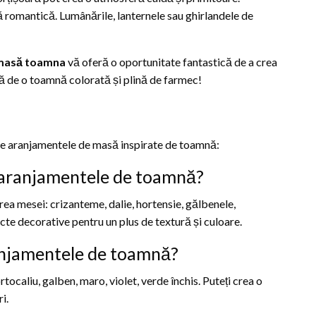
 romantică. Lumânările, lanternele sau ghirlandele de
 masă toamna
vă oferă o oportunitate fantastică de a crea
vă de o toamnă colorată și plină de farmec!
pre aranjamentele de masă inspirate de toamnă:
ru aranjamentele de toamnă?
ea mesei: crizanteme, dalie, hortensie, gălbenele,
fructe decorative pentru un plus de textură și culoare.
ranjamentele de toamnă?
tocaliu, galben, maro, violet, verde închis. Puteți crea o
i.