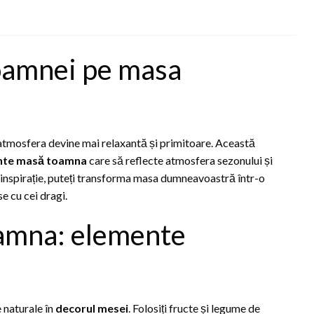
oamnei pe masa
 atmosfera devine mai relaxantă și primitoare. Această
nte masă toamna
care să reflecte atmosfera sezonului și
și inspirație, puteți transforma masa dumneavoastră într-o
e cu cei dragi.
oamna: elemente
 naturale în
decorul mesei
. Folosiți fructe și legume de