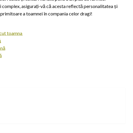
i complex, asigurați-vă că acesta reflectă personalitatea și
 primitoare a toamnei în compania celor dragi!
lăcut toamna
ă
mnă
ă