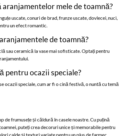
ă aranjamentelor mele de toamnă?
nguțe uscate, conuri de brad, frunze uscate, dovlecei, nuci,
ntru un efect romantic.
ru aranjamentele de toamnă?
iclă sau ceramică la vase mai sofisticate. Optați pentru
aranjamentului.
 pentru ocazii speciale?
 ocazii speciale, cum ar fi o cină festivă, o nuntă cu temă
 de frumusețe și căldură în casele noastre. Cu puțină
a toamnei, puteți crea decoruri unice și memorabile pentru
ulori calde și texturi variate pentru un plus de farmec.