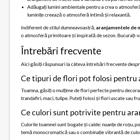
Adăugați lumini ambientale pentru a crea o atmosferă
luminițe creează o atmosferă intimă și relaxantă.
Indiferent de stilul dumneavoastră,
aranjamentele de
o atmosferă primitoare și inspirată de sezon. Bucurați-
Întrebări frecvente
Aici găsiți răspunsuri la câteva întrebări frecvente des
Ce tipuri de flori pot folosi pent
Toamna, găsiți o mulțime de flori perfecte pentru decorar
trandafiri, maci, tulipe. Puteți folosi și flori uscate sau 
Ce culori sunt potrivite pentru a
Culorile toamnei sunt bogate și calde: nuanțe de roșu, por
temă monocromatică sau o combinație vibrantă de culor