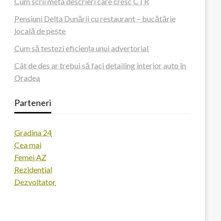
Cum scrii meta descrieri care cresc CTR
Pensiuni Delta Dunării cu restaurant – bucătărie
locală de pește
Cum să testezi eficiența unui advertorial
Cât de des ar trebui să faci detailing interior auto în
Oradea
Parteneri
Gradina 24
Cea mai
Femei AZ
Rezidential
Dezvoltator