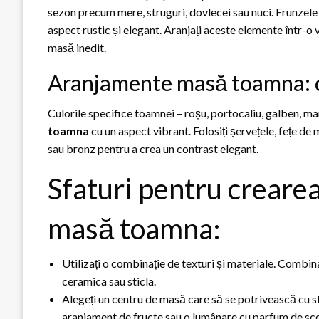
sezon precum mere, struguri, dovlecei sau nuci. Frunzele
aspect rustic și elegant. Aranjați aceste elemente într-o 
masă inedit.
Aranjamente masă toamna: cu
Culorile specifice toamnei – roșu, portocaliu, galben, ma
toamna
cu un aspect vibrant. Folosiți șervețele, fețe de 
sau bronz pentru a crea un contrast elegant.
Sfaturi pentru creare
masă toamna:
Utilizați o combinație de texturi și materiale. Combi
ceramica sau sticla.
Alegeți un centru de masă care să se potrivească cu s
aranjament de fructe sau o lumânare cu parfum de sco