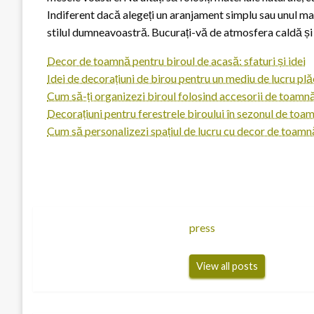
Indiferent dacă alegeți un aranjament simplu sau unul ma
stilul dumneavoastră. Bucurați-vă de atmosfera caldă și
Decor de toamnă pentru biroul de acasă: sfaturi și idei
Idei de decorațiuni de birou pentru un mediu de lucru p
Cum să-ți organizezi biroul folosind accesorii de toamn
Decorațiuni pentru ferestrele biroului în sezonul de toa
Cum să personalizezi spațiul de lucru cu decor de toamn
press
View all posts