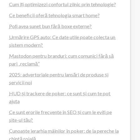
Cum îți optimizezi confortul zilnic prin tehnologie?
Ce beneficii oferă tehnologia smart home?
Poți avea sunet bun fără boxe externe?
Urmărire GPS auto: Ce date utile poate colecta un
sistem modern?
Mastodon pentru branduri: cum comunici fără să
pari „reclamă”
2025: advertoriale pentru lansări de produse și
servicii noi
HUD și trackere de poker: ce sunt și cum te pot
ajuta
Ce sunt erorile frecvente în SEO și cum le eviți pe
site-ul tău?
Cunoaște ierarhia mâinilor în poker: de la pereche la
chintă roială