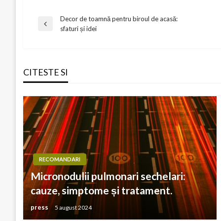
Decor de toamnă pentru biroul de acasă:
Navigare
Previous
sfaturi și idei
Post
în
CITESTE SI
articole
RECOMANDARI
Micronodulii pulmonari sechelari:
cauze, simptome și tratament.
press
5 august 2024