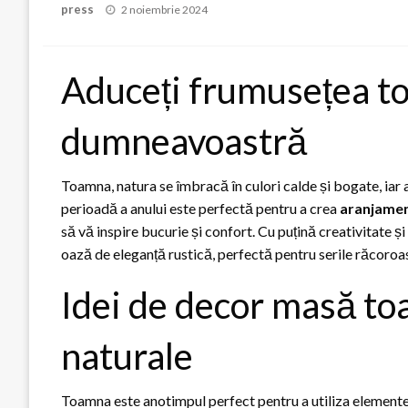
Posted
press
2 noiembrie 2024
on
Aduceți frumusețea t
dumneavoastră
Toamna, natura se îmbracă în culori calde și bogate, iar
perioadă a anului este perfectă pentru a crea
aranjame
să vă inspire bucurie și confort. Cu puțină creativitate 
oază de eleganță rustică, perfectă pentru serile răcoroas
Idei de decor masă t
naturale
Toamna este anotimpul perfect pentru a utiliza elemente