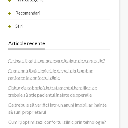
Recomandari
Stiri
Articole recente
Ce investigații sunt necesare înainte de o operație?
Cum contribuie lenjeriile de pat din bumbac
ranforce la confortul zilnic
Chirurgia robotică în tratamentul herniilor: ce
trebuie să știe pacientul înainte de operație
Ce trebuie să verifici într-un anunț imobiliar înainte
să suni proprietarul
Cum îți optimizezi confortul zilnic prin tehnologie?