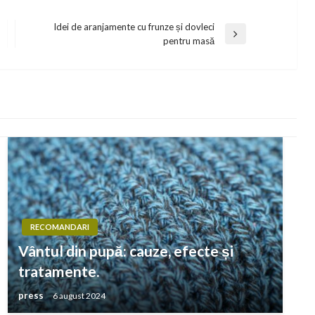
Idei de aranjamente cu frunze și dovleci
Next
pentru masă
Post
RECOMANDARI
Vântul din pupă: cauze, efecte și
tratamente.
press
6 august 2024