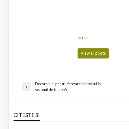
press
View all posts
Decorațiuni pentru ferestrele biroului în
Navigare
Previous
sezonul de toamnă
Post
în
CITESTE SI
articole