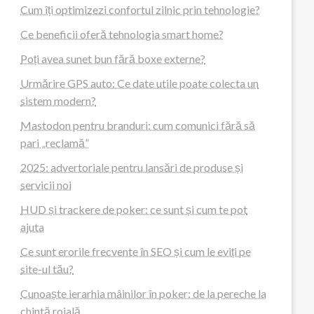
Cum îți optimizezi confortul zilnic prin tehnologie?
Ce beneficii oferă tehnologia smart home?
Poți avea sunet bun fără boxe externe?
Urmărire GPS auto: Ce date utile poate colecta un
sistem modern?
Mastodon pentru branduri: cum comunici fără să
pari „reclamă”
2025: advertoriale pentru lansări de produse și
servicii noi
HUD și trackere de poker: ce sunt și cum te pot
ajuta
Ce sunt erorile frecvente în SEO și cum le eviți pe
site-ul tău?
Cunoaște ierarhia mâinilor în poker: de la pereche la
chintă roială