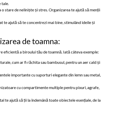
 tale.
o stare de neliniște și stres. Organizarea te ajută să menții
at te ajută să te concentrezi mai bine, stimulând ideile și
nizarea de toamna:
e eficientă a biroului tău de toamnă. Iată câteva exemple:
turale, cum ar fi răchita sau bambusul, pentru un aer cald și
tele importante cu suporturi elegante din lemn sau metal,
izatoare cu compartimente multiple pentru pixuri, agrafe,
l te ajută să ții la îndemână toate obiectele esențiale, de la