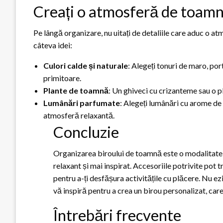
Creați o atmosferă de toamnă
Pe lângă organizare, nu uitați de detaliile care aduc o 
câteva idei:
Culori calde și naturale
: Alegeți tonuri de maro, por
primitoare.
Plante de toamnă
: Un ghiveci cu crizanteme sau o p
Lumânări parfumate
: Alegeți lumânări cu arome de 
atmosferă relaxantă.
Concluzie
Organizarea biroului de toamnă este o modalitate e
relaxant și mai inspirat. Accesoriile potrivite pot 
pentru a-ți desfășura activitățile cu plăcere. Nu ezi
vă inspiră pentru a crea un birou personalizat, ca
Întrebări frecvente