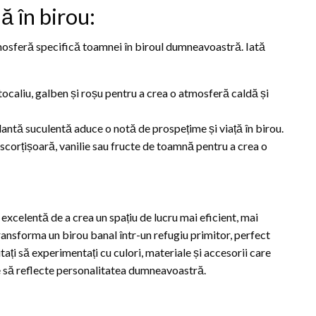
 în birou:
atmosferă specifică toamnei în biroul dumneavoastră. Iată
tocaliu, galben și roșu pentru a crea o atmosferă caldă și
lantă suculentă aduce o notă de prospețime și viață în birou.
scorțișoară, vanilie sau fructe de toamnă pentru a crea o
xcelentă de a crea un spațiu de lucru mai eficient, mai
transforma un birou banal într-un refugiu primitor, perfect
tați să experimentați cu culori, materiale și accesorii care
re să reflecte personalitatea dumneavoastră.