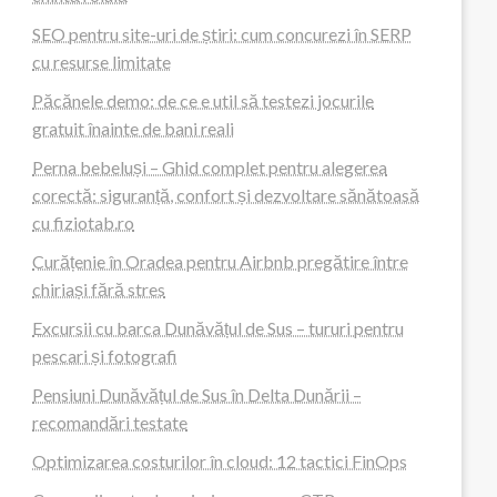
SEO pentru site-uri de știri: cum concurezi în SERP
cu resurse limitate
Păcănele demo: de ce e util să testezi jocurile
gratuit înainte de bani reali
Perna bebeluși – Ghid complet pentru alegerea
corectă: siguranță, confort și dezvoltare sănătoasă
cu fiziotab.ro
Curățenie în Oradea pentru Airbnb pregătire între
chiriași fără stres
Excursii cu barca Dunăvățul de Sus – tururi pentru
pescari și fotografi
Pensiuni Dunăvățul de Sus în Delta Dunării –
recomandări testate
Optimizarea costurilor în cloud: 12 tactici FinOps