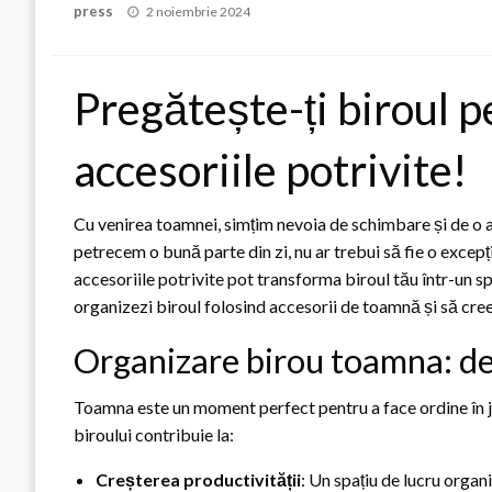
Posted
press
2 noiembrie 2024
on
Pregătește-ți biroul 
accesoriile potrivite!
Cu venirea toamnei, simțim nevoia de schimbare și de o a
petrecem o bună parte din zi, nu ar trebui să fie o excepț
accesoriile potrivite pot transforma biroul tău într-un sp
organizezi biroul folosind accesorii de toamnă și să cree
Organizare birou toamna: de
Toamna este un moment perfect pentru a face ordine în jur
biroului contribuie la:
Creșterea productivității
: Un spațiu de lucru orga