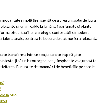
modalitate simplă și eficientă de a crea un spațiu de lucru
 elegante și lumini calde la lumânări parfumate și plante
sforma biroul tău într-un refugiu confortabil și modern.
riale naturale, pentru a te bucura de o atmosferă relaxantă
ate transforma într-un spațiu care te inspiră și te
intește-ți că un birou organizat și inspirat te va ajuta să te
tivitatea. Bucura-te de toamnă și de beneficiile pe care le
mnă
ă
ele la birou
irou