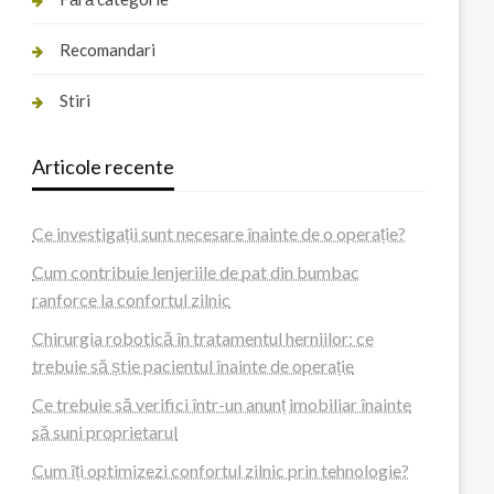
Recomandari
Stiri
Articole recente
Ce investigații sunt necesare înainte de o operație?
Cum contribuie lenjeriile de pat din bumbac
ranforce la confortul zilnic
Chirurgia robotică în tratamentul herniilor: ce
trebuie să știe pacientul înainte de operație
Ce trebuie să verifici într-un anunț imobiliar înainte
să suni proprietarul
Cum îți optimizezi confortul zilnic prin tehnologie?