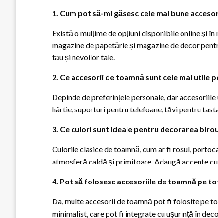
1. Cum pot să-mi găsesc cele mai bune acceso
Există o mulțime de opțiuni disponibile online și î
magazine de papetărie și magazine de decor pentru 
tău și nevoilor tale.
2. Ce accesorii de toamnă sunt cele mai utile 
Depinde de preferințele personale, dar accesoriile 
hârtie, suporturi pentru telefoane, tăvi pentru tast
3. Ce culori sunt ideale pentru decorarea biro
Culorile clasice de toamnă, cum ar fi roșul, portoca
atmosferă caldă și primitoare. Adaugă accente cu n
4. Pot să folosesc accesoriile de toamnă pe to
Da, multe accesorii de toamnă pot fi folosite pe to
minimalist, care pot fi integrate cu ușurință în deco