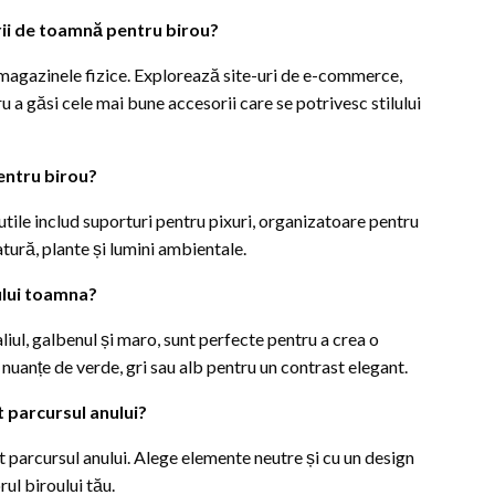
rii de toamnă pentru birou?
n magazinele fizice. Explorează site-uri de e-commerce,
a găsi cele mai bune accesorii care se potrivesc stilului
pentru birou?
utile includ suporturi pentru pixuri, organizatoare pentru
atură, plante și lumini ambientale.
ului toamna?
liul, galbenul și maro, sunt perfecte pentru a crea o
uanțe de verde, gri sau alb pentru un contrast elegant.
t parcursul anului?
t parcursul anului. Alege elemente neutre și cu un design
rul biroului tău.