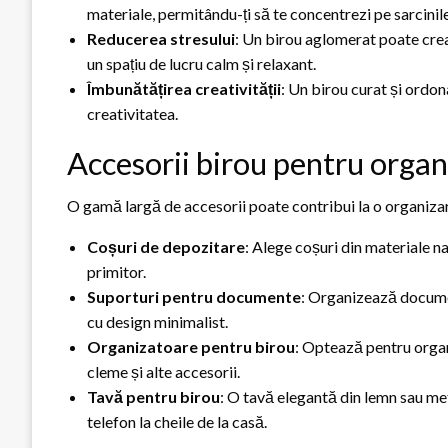
materiale, permitându-ți să te concentrezi pe sarcinile
Reducerea stresului
: Un birou aglomerat poate crea 
un spațiu de lucru calm și relaxant.
Îmbunătățirea creativității
: Un birou curat și ordon
creativitatea.
Accesorii birou pentru orga
O gamă largă de accesorii poate contribui la o organizar
Coșuri de depozitare
: Alege coșuri din materiale na
primitor.
Suporturi pentru documente
: Organizează documen
cu design minimalist.
Organizatoare pentru birou
: Optează pentru organ
cleme și alte accesorii.
Tavă pentru birou
: O tavă elegantă din lemn sau meta
telefon la cheile de la casă.