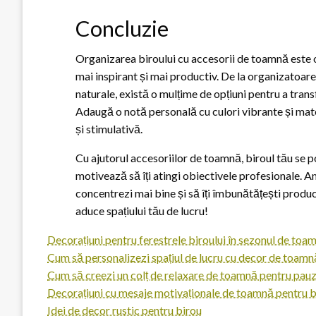
Concluzie
Organizarea biroului cu accesorii de toamnă este o 
mai inspirant și mai productiv. De la organizatoare
naturale, există o mulțime de opțiuni pentru a tran
Adaugă o notă personală cu culori vibrante și mate
și stimulativă.
Cu ajutorul accesoriilor de toamnă, biroul tău se po
motivează să îți atingi obiectivele profesionale. Am
concentrezi mai bine și să îți îmbunătățești produc
aduce spațiului tău de lucru!
Decorațiuni pentru ferestrele biroului în sezonul de toa
Cum să personalizezi spațiul de lucru cu decor de toamn
Cum să creezi un colț de relaxare de toamnă pentru pauz
Decorațiuni cu mesaje motivaționale de toamnă pentru b
Idei de decor rustic pentru birou