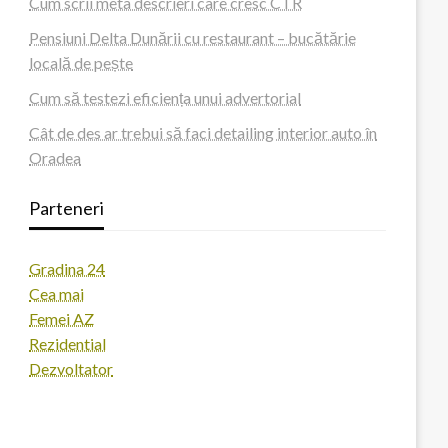
Cum scrii meta descrieri care cresc CTR
Pensiuni Delta Dunării cu restaurant – bucătărie
locală de pește
Cum să testezi eficiența unui advertorial
Cât de des ar trebui să faci detailing interior auto în
Oradea
Parteneri
Gradina 24
Cea mai
Femei AZ
Rezidential
Dezvoltator