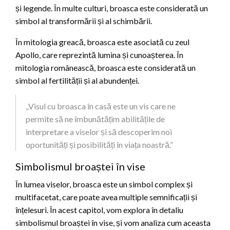
și legende. În multe culturi, broasca este considerată un
simbol al transformării și al schimbării.
În mitologia greacă, broasca este asociată cu zeul
Apollo, care reprezintă lumina și cunoașterea. În
mitologia românească, broasca este considerată un
simbol al fertilității și al abundenței.
„Visul cu broasca în casă este un vis care ne
permite să ne îmbunătățim abilitățile de
interpretare a viselor și să descoperim noi
oportunități și posibilități în viața noastră.”
Simbolismul broaștei în vise
În lumea viselor, broasca este un simbol complex și
multifacetat, care poate avea multiple semnificații și
înțelesuri. În acest capitol, vom explora în detaliu
simbolismul broaștei în vise, și vom analiza cum aceasta