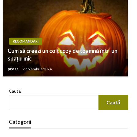
RECOMANDARI
Cum să creezi un colț cozy de toamnă într-un
spațiu mic
press
2 noiembrie 2024
Caută
Caută
Categorii