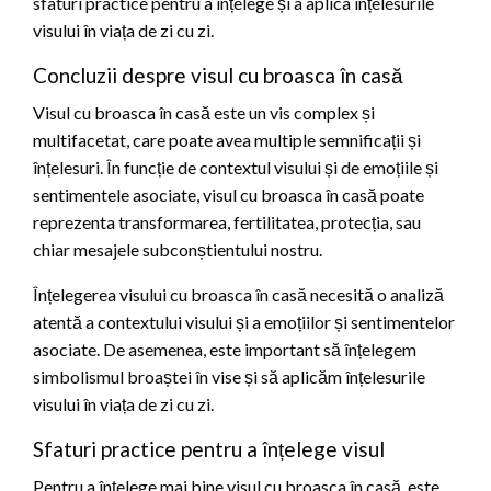
sfaturi practice pentru a înțelege și a aplica înțelesurile
visului în viața de zi cu zi.
Concluzii despre visul cu broasca în casă
Visul cu broasca în casă este un vis complex și
multifacetat, care poate avea multiple semnificații și
înțelesuri. În funcție de contextul visului și de emoțiile și
sentimentele asociate, visul cu broasca în casă poate
reprezenta transformarea, fertilitatea, protecția, sau
chiar mesajele subconștientului nostru.
Înțelegerea visului cu broasca în casă necesită o analiză
atentă a contextului visului și a emoțiilor și sentimentelor
asociate. De asemenea, este important să înțelegem
simbolismul broaștei în vise și să aplicăm înțelesurile
visului în viața de zi cu zi.
Sfaturi practice pentru a înțelege visul
Pentru a înțelege mai bine visul cu broasca în casă, este