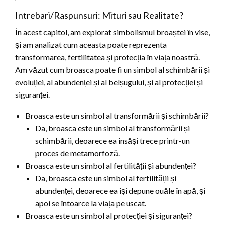
Intrebari/Raspunsuri: Mituri sau Realitate?
În acest capitol, am explorat simbolismul broaștei în vise,
și am analizat cum aceasta poate reprezenta
transformarea, fertilitatea și protecția în viața noastră.
Am văzut cum broasca poate fi un simbol al schimbării și
evoluției, al abundenței și al belșugului, și al protecției și
siguranței.
Broasca este un simbol al transformării și schimbării?
Da, broasca este un simbol al transformării și
schimbării, deoarece ea însăși trece printr-un
proces de metamorfoză.
Broasca este un simbol al fertilității și abundenței?
Da, broasca este un simbol al fertilității și
abundenței, deoarece ea își depune ouăle în apă, și
apoi se întoarce la viața pe uscat.
Broasca este un simbol al protecției și siguranței?