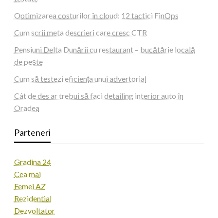
Optimizarea costurilor în cloud: 12 tactici FinOps
Cum scrii meta descrieri care cresc CTR
Pensiuni Delta Dunării cu restaurant – bucătărie locală
de pește
Cum să testezi eficiența unui advertorial
Cât de des ar trebui să faci detailing interior auto în
Oradea
Parteneri
Gradina 24
Cea mai
Femei AZ
Rezidential
Dezvoltator