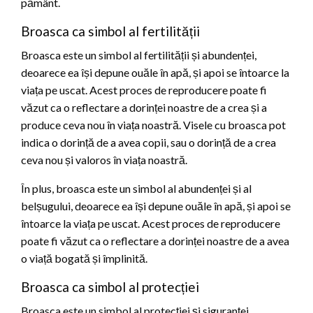
pământ.
Broasca ca simbol al fertilității
Broasca este un simbol al fertilității și abundenței,
deoarece ea își depune ouăle în apă, și apoi se întoarce la
viața pe uscat. Acest proces de reproducere poate fi
văzut ca o reflectare a dorinței noastre de a crea și a
produce ceva nou în viața noastră. Visele cu broasca pot
indica o dorință de a avea copii, sau o dorință de a crea
ceva nou și valoros în viața noastră.
În plus, broasca este un simbol al abundenței și al
belșugului, deoarece ea își depune ouăle în apă, și apoi se
întoarce la viața pe uscat. Acest proces de reproducere
poate fi văzut ca o reflectare a dorinței noastre de a avea
o viață bogată și împlinită.
Broasca ca simbol al protecției
Broasca este un simbol al protecției și siguranței,