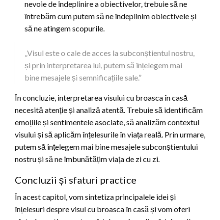
nevoie de îndeplinire a obiectivelor, trebuie să ne
întrebăm cum putem să ne îndeplinim obiectivele și
să ne atingem scopurile.
„Visul este o cale de acces la subconștientul nostru,
și prin interpretarea lui, putem să înțelegem mai
bine mesajele și semnificațiile sale.”
În concluzie, interpretarea visului cu broasca în casă
necesită atenție și analiză atentă. Trebuie să identificăm
emoțiile și sentimentele asociate, să analizăm contextul
visului și să aplicăm înțelesurile în viața reală. Prin urmare,
putem să înțelegem mai bine mesajele subconștientului
nostru și să ne îmbunătățim viața de zi cu zi.
Concluzii și sfaturi practice
În acest capitol, vom sintetiza principalele idei și
înțelesuri despre visul cu broasca în casă și vom oferi