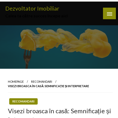
Skip
Dezvoltator Imobiliar
to
Calea ta către succes începe aici
content
HOMEPAGE
RECOMANDARI
VISEZI BROASCA ÎN CASĂ: SEMNIFICAȚIE ȘI INTERPRETARE
RECOMANDARI
Visezi broasca în casă: Semnificație și