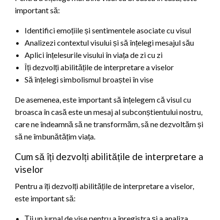
important să:
Identifici emoțiile și sentimentele asociate cu visul
Analizezi contextul visului și să înțelegi mesajul său
Aplici înțelesurile visului în viața de zi cu zi
Îți dezvolți abilitățile de interpretare a viselor
Să înțelegi simbolismul broaștei în vise
De asemenea, este important să înțelegem că visul cu
broasca în casă este un mesaj al subconștientului nostru,
care ne îndeamnă să ne transformăm, să ne dezvoltăm și
să ne îmbunătățim viața.
Cum să îți dezvolți abilitățile de interpretare a
viselor
Pentru a îți dezvolți abilitățile de interpretare a viselor,
este important să:
Ții un jurnal de vise pentru a înregistra și a analiza