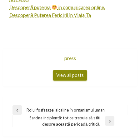
Descoperă puterea
în comunicarea online.
Descoperă Puterea Fericirii în Viața Ta
press
View all posts
Navigare
Rolul fosfatazei alcaline în organismul uman
Previous
în
Sarcina incipientă: tot ce trebuie să știți
Post
Next
despre această perioadă critică.
articole
Post