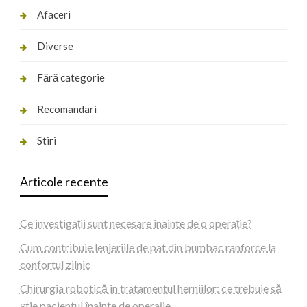
Afaceri
Diverse
Fără categorie
Recomandari
Stiri
Articole recente
Ce investigații sunt necesare înainte de o operație?
Cum contribuie lenjeriile de pat din bumbac ranforce la
confortul zilnic
Chirurgia robotică în tratamentul herniilor: ce trebuie să
știe pacientul înainte de operație