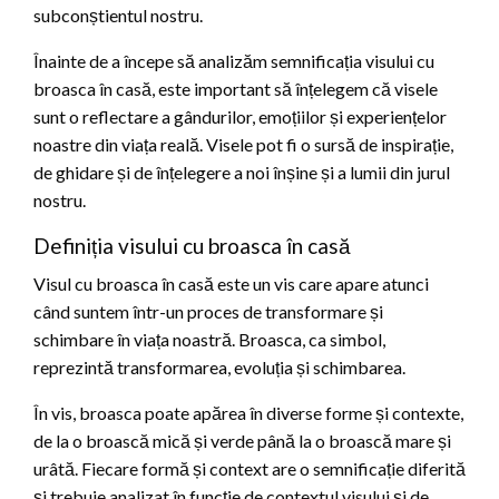
subconștientul nostru.
Înainte de a începe să analizăm semnificația visului cu
broasca în casă, este important să înțelegem că visele
sunt o reflectare a gândurilor, emoțiilor și experiențelor
noastre din viața reală. Visele pot fi o sursă de inspirație,
de ghidare și de înțelegere a noi înșine și a lumii din jurul
nostru.
Definiția visului cu broasca în casă
Visul cu broasca în casă este un vis care apare atunci
când suntem într-un proces de transformare și
schimbare în viața noastră. Broasca, ca simbol,
reprezintă transformarea, evoluția și schimbarea.
În vis, broasca poate apărea în diverse forme și contexte,
de la o broască mică și verde până la o broască mare și
urâtă. Fiecare formă și context are o semnificație diferită
și trebuie analizat în funcție de contextul visului și de