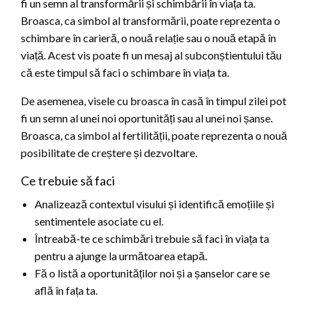
fi un semn al transformării și schimbării în viața ta.
Broasca, ca simbol al transformării, poate reprezenta o
schimbare în carieră, o nouă relație sau o nouă etapă în
viață. Acest vis poate fi un mesaj al subconștientului tău
că este timpul să faci o schimbare în viața ta.
De asemenea, visele cu broasca în casă în timpul zilei pot
fi un semn al unei noi oportunități sau al unei noi șanse.
Broasca, ca simbol al fertilității, poate reprezenta o nouă
posibilitate de creștere și dezvoltare.
Ce trebuie să faci
Analizează contextul visului și identifică emoțiile și
sentimentele asociate cu el.
Întreabă-te ce schimbări trebuie să faci în viața ta
pentru a ajunge la următoarea etapă.
Fă o listă a oportunităților noi și a șanselor care se
află în fața ta.