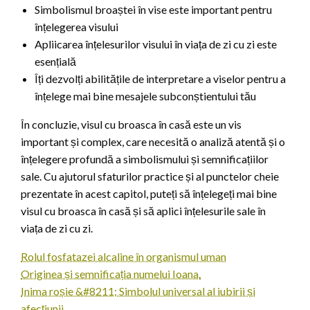
Simbolismul broaștei în vise este important pentru
înțelegerea visului
Apliicarea înțelesurilor visului în viața de zi cu zi este
esențială
Îți dezvolți abilitățile de interpretare a viselor pentru a
înțelege mai bine mesajele subconștientului tău
În concluzie, visul cu broasca în casă este un vis
important și complex, care necesită o analiză atentă și o
înțelegere profundă a simbolismului și semnificațiilor
sale. Cu ajutorul sfaturilor practice și al punctelor cheie
prezentate în acest capitol, puteți să înțelegeți mai bine
visul cu broasca în casă și să aplici înțelesurile sale în
viața de zi cu zi.
Rolul fosfatazei alcaline în organismul uman
Originea și semnificația numelui Ioana.
Inima roșie &#8211; Simbolul universal al iubirii și
afecțiunii