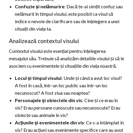
Confuzie și nelămurire
: Dacă te-ai simțit confuz sau
nelămurit în timpul visului, este posibil ca visul să
indice o nevoie de clarificare sau de înțelegere a unei
situații din viața ta.
Analizează contextul visului
Contextul visului este esențial pentru înțelegerea
mesajului său. Trebuie să analizăm detaliile visului și să le
asociem cu evenimentele și situațiile din viața noastră.
Locul și timpul visului
: Unde și când a avut loc visul?
A fost în casă, într-un loc public sau într-un loc
necunoscut? A fost ziua sau noaptea?
Personajele și obiectele din vis
: Cine și ce erau în
vis? Erau persoane cunoscute sau necunoscute? Erau
obiecte sau animale în vis?
Acțiunile și evenimentele din vis
: Ce s-a întâmplat în
vis? Erau acțiuni sau evenimente specifice care au avut