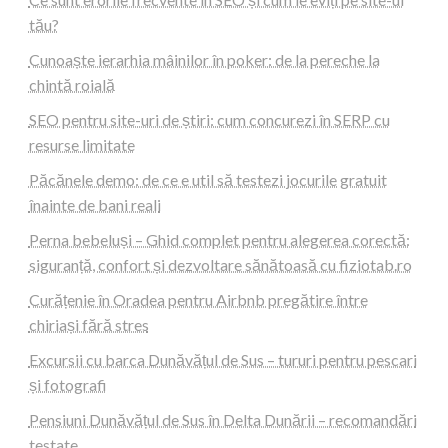
tău?
Cunoaște ierarhia mâinilor în poker: de la pereche la
chintă roială
SEO pentru site-uri de știri: cum concurezi în SERP cu
resurse limitate
Păcănele demo: de ce e util să testezi jocurile gratuit
înainte de bani reali
Perna bebeluși – Ghid complet pentru alegerea corectă:
siguranță, confort și dezvoltare sănătoasă cu fiziotab.ro
Curățenie în Oradea pentru Airbnb pregătire între
chiriași fără stres
Excursii cu barca Dunăvățul de Sus – tururi pentru pescari
și fotografi
Pensiuni Dunăvățul de Sus în Delta Dunării – recomandări
testate