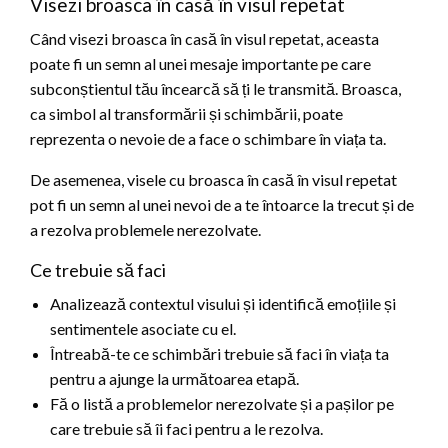
Visezi broasca în casă în visul repetat
Când visezi broasca în casă în visul repetat, aceasta
poate fi un semn al unei mesaje importante pe care
subconștientul tău încearcă să ți le transmită. Broasca,
ca simbol al transformării și schimbării, poate
reprezenta o nevoie de a face o schimbare în viața ta.
De asemenea, visele cu broasca în casă în visul repetat
pot fi un semn al unei nevoi de a te întoarce la trecut și de
a rezolva problemele nerezolvate.
Ce trebuie să faci
Analizează contextul visului și identifică emoțiile și
sentimentele asociate cu el.
Întreabă-te ce schimbări trebuie să faci în viața ta
pentru a ajunge la următoarea etapă.
Fă o listă a problemelor nerezolvate și a pașilor pe
care trebuie să îi faci pentru a le rezolva.