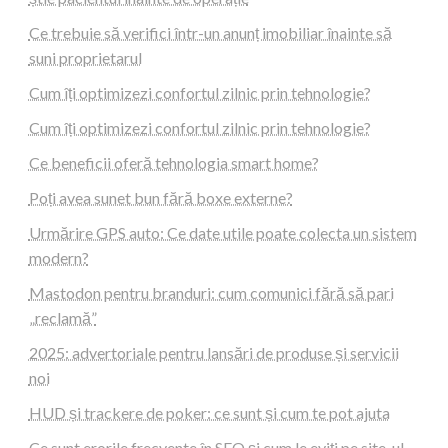
Ce trebuie să verifici într-un anunț imobiliar înainte să
suni proprietarul
Cum îți optimizezi confortul zilnic prin tehnologie?
Cum îți optimizezi confortul zilnic prin tehnologie?
Ce beneficii oferă tehnologia smart home?
Poți avea sunet bun fără boxe externe?
Urmărire GPS auto: Ce date utile poate colecta un sistem
modern?
Mastodon pentru branduri: cum comunici fără să pari
„reclamă”
2025: advertoriale pentru lansări de produse și servicii
noi
HUD și trackere de poker: ce sunt și cum te pot ajuta
Ce sunt erorile frecvente în SEO și cum le eviți pe site-ul