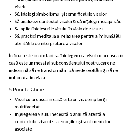
visele
Să înțelegi simbolismul și semnificațiile viselor
Să analizezi contextul visului și să înțelegi mesajul său
Să aplici înțelesurile visului în viața de zi cu zi
Să practici meditația și relaxarea pentru a îmbunătăți
abilitățile de interpretare a viselor
În final, este important să înțelegem că visul cu broasca în
casă este un mesaj al subconștientului nostru, care ne
îndeamnă să ne transformăm, să ne dezvoltăm și să ne
îmbunătățim viața.
5 Puncte Cheie
Visul cu broasca în casă este un vis complex și
multifacetat
Înțelegerea visului necesită o analiză atentă a
contextului visului și a emoțiilor și sentimentelor
asociate