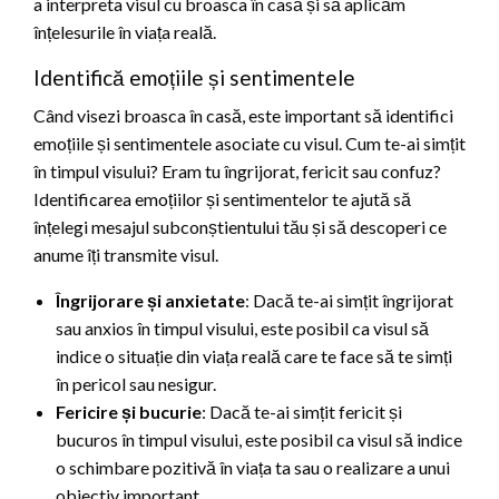
a interpreta visul cu broasca în casă și să aplicăm
înțelesurile în viața reală.
Identifică emoțiile și sentimentele
Când visezi broasca în casă, este important să identifici
emoțiile și sentimentele asociate cu visul. Cum te-ai simțit
în timpul visului? Eram tu îngrijorat, fericit sau confuz?
Identificarea emoțiilor și sentimentelor te ajută să
înțelegi mesajul subconștientului tău și să descoperi ce
anume îți transmite visul.
Îngrijorare și anxietate
: Dacă te-ai simțit îngrijorat
sau anxios în timpul visului, este posibil ca visul să
indice o situație din viața reală care te face să te simți
în pericol sau nesigur.
Fericire și bucurie
: Dacă te-ai simțit fericit și
bucuros în timpul visului, este posibil ca visul să indice
o schimbare pozitivă în viața ta sau o realizare a unui
obiectiv important.