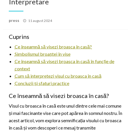
Interpretare
Posted
press
11 august 2024
on
Cuprins
Ce înseamnă să visezi broasca în casă?
Simbolismul broaștei în vise
Ce înseamnă să visezi broasca în casă în funcție de
context
Cum să interpretezi visul cu broasca în casă
Concluzii și sfaturi practice
Ce înseamnă să visezi broasca în casă?
Visul cu broasca în casă este unul dintre cele mai comune
și mai fascinante vise care pot apărea în somnul nostru. În
acest articol, vom explora semnificația visului cu broasca
în casă și vom descoperi ce mesaj transmite