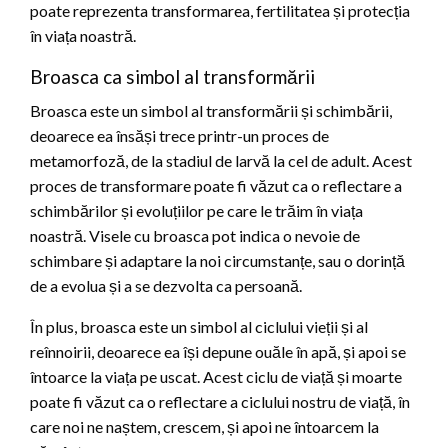
poate reprezenta transformarea, fertilitatea și protecția
în viața noastră.
Broasca ca simbol al transformării
Broasca este un simbol al transformării și schimbării,
deoarece ea însăși trece printr-un proces de
metamorfoză, de la stadiul de larvă la cel de adult. Acest
proces de transformare poate fi văzut ca o reflectare a
schimbărilor și evoluțiilor pe care le trăim în viața
noastră. Visele cu broasca pot indica o nevoie de
schimbare și adaptare la noi circumstanțe, sau o dorință
de a evolua și a se dezvolta ca persoană.
În plus, broasca este un simbol al ciclului vieții și al
reînnoirii, deoarece ea își depune ouăle în apă, și apoi se
întoarce la viața pe uscat. Acest ciclu de viață și moarte
poate fi văzut ca o reflectare a ciclului nostru de viață, în
care noi ne naștem, crescem, și apoi ne întoarcem la