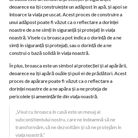
deoarece ea își construiește un adăpost în apă, și apoi se
întoarce la viața pe uscat. Acest proces de construire a
unui adăpost poate fi văzut ca o reflectare a dorinței
noastre de a ne simți în siguranță și protejați în viața
noastră. Visele cu broasca pot indica o dorință de a ne
simți în siguranță și protejați, sau o dorință de a ne
construi o bază solidă în viața noastră.
În plus, broasca este un simbol al protecției și al apărării,
deoarece ea își apără ouăle și puii ei de prădători. Acest
proces de apărare poate fi văzut ca o reflectare a
dorinței noastre de a ne apăra și a ne proteja de
pericolele și amenințările din viața noastră.
„Visul cu broasca în casă este un mesaj al
subconștientului nostru, care ne îndeamnă să ne
transformăm, să ne dezvoltăm și să ne protejăm în
viața noastră.”