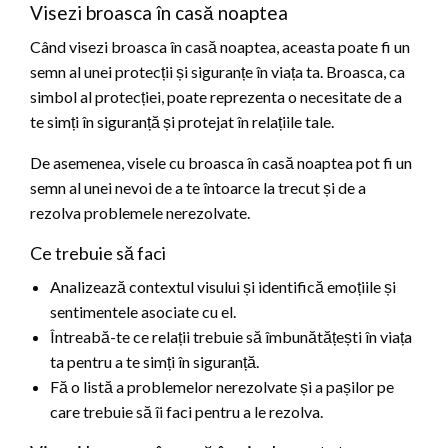
Visezi broasca în casă noaptea
Când visezi broasca în casă noaptea, aceasta poate fi un
semn al unei protecții și siguranțe în viața ta. Broasca, ca
simbol al protecției, poate reprezenta o necesitate de a
te simți în siguranță și protejat în relațiile tale.
De asemenea, visele cu broasca în casă noaptea pot fi un
semn al unei nevoi de a te întoarce la trecut și de a
rezolva problemele nerezolvate.
Ce trebuie să faci
Analizează contextul visului și identifică emoțiile și
sentimentele asociate cu el.
Întreabă-te ce relații trebuie să îmbunătățești în viața
ta pentru a te simți în siguranță.
Fă o listă a problemelor nerezolvate și a pașilor pe
care trebuie să îi faci pentru a le rezolva.