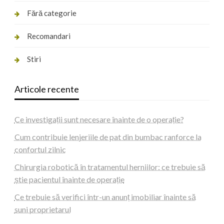
Fără categorie
Recomandari
Stiri
Articole recente
Ce investigații sunt necesare înainte de o operație?
Cum contribuie lenjeriile de pat din bumbac ranforce la
confortul zilnic
Chirurgia robotică în tratamentul herniilor: ce trebuie să
știe pacientul înainte de operație
Ce trebuie să verifici într-un anunț imobiliar înainte să
suni proprietarul