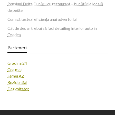
Pensiuni Delta Dunării cu restaurant – bucătărie locală
de pește
Cum să testezi eficiența unui advertorial
Cât de des ar trebui să faci detailing interior auto în
Oradea
Parteneri
Gradina 24
Cea mai
Femei AZ
Rezidential
Dezvoltator