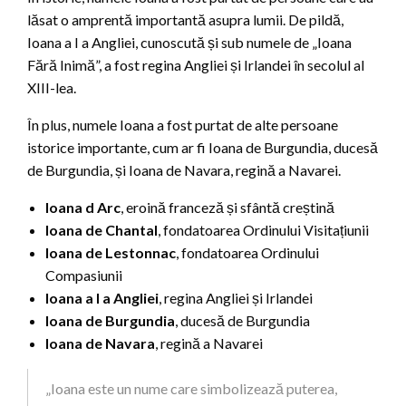
lăsat o amprentă importantă asupra lumii. De pildă,
Ioana a I a Angliei, cunoscută și sub numele de „Ioana
Fără Inimă”, a fost regina Angliei și Irlandei în secolul al
XIII-lea.
În plus, numele Ioana a fost purtat de alte persoane
istorice importante, cum ar fi Ioana de Burgundia, ducesă
de Burgundia, și Ioana de Navara, regină a Navarei.
Ioana d Arc
, eroină franceză și sfântă creștină
Ioana de Chantal
, fondatoarea Ordinului Visitațiunii
Ioana de Lestonnac
, fondatoarea Ordinului
Compasiunii
Ioana a I a Angliei
, regina Angliei și Irlandei
Ioana de Burgundia
, ducesă de Burgundia
Ioana de Navara
, regină a Navarei
„Ioana este un nume care simbolizează puterea,