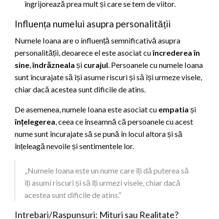
îngrijorează prea mult și care se tem de viitor.
Influența numelui asupra personalității
Numele Ioana are o influență semnificativă asupra
personalității, deoarece el este asociat cu
încrederea în
sine
,
îndrăzneala
și
curajul
. Persoanele cu numele Ioana
sunt încurajate să își asume riscuri și să își urmeze visele,
chiar dacă acestea sunt dificile de atins.
De asemenea, numele Ioana este asociat cu
empatia
și
înțelegerea
, ceea ce înseamnă că persoanele cu acest
nume sunt încurajate să se pună în locul altora și să
înțeleagă nevoile și sentimentele lor.
„Numele Ioana este un nume care îți dă puterea să
îți asumi riscuri și să îți urmezi visele, chiar dacă
acestea sunt dificile de atins.”
Intrebari/Raspunsuri: Mituri sau Realitate?