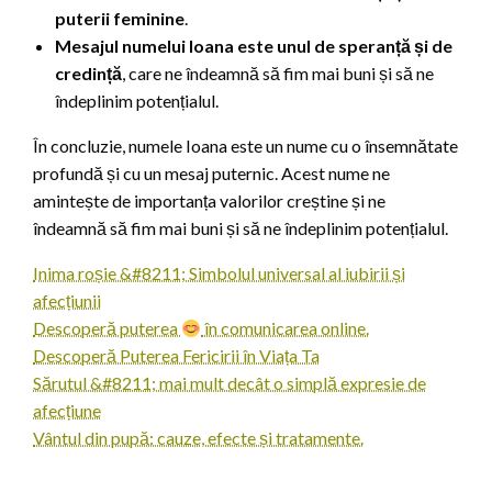
puterii feminine
.
Mesajul numelui Ioana este unul de speranță și de
credință
, care ne îndeamnă să fim mai buni și să ne
îndeplinim potențialul.
În concluzie, numele Ioana este un nume cu o însemnătate
profundă și cu un mesaj puternic. Acest nume ne
amintește de importanța valorilor creștine și ne
îndeamnă să fim mai buni și să ne îndeplinim potențialul.
Inima roșie &#8211; Simbolul universal al iubirii și
afecțiunii
Descoperă puterea
în comunicarea online.
Descoperă Puterea Fericirii în Viața Ta
Sărutul &#8211; mai mult decât o simplă expresie de
afecțiune
Vântul din pupă: cauze, efecte și tratamente.