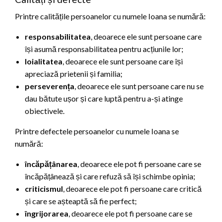
Printre calitățile persoanelor cu numele Ioana se numără:
responsabilitatea
, deoarece ele sunt persoane care
își asumă responsabilitatea pentru acțiunile lor;
loialitatea
, deoarece ele sunt persoane care își
apreciază prietenii și familia;
perseverența
, deoarece ele sunt persoane care nu se
dau bătute ușor și care luptă pentru a-și atinge
obiectivele.
Printre defectele persoanelor cu numele Ioana se
numără:
încăpățânarea
, deoarece ele pot fi persoane care se
încăpățânează și care refuză să își schimbe opinia;
criticismul
, deoarece ele pot fi persoane care critică
și care se așteaptă să fie perfect;
îngrijorarea
, deoarece ele pot fi persoane care se