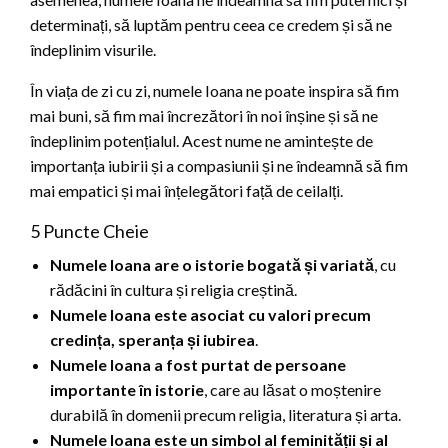
determinați, să luptăm pentru ceea ce credem și să ne
îndeplinim visurile.
În viața de zi cu zi, numele Ioana ne poate inspira să fim
mai buni, să fim mai încrezători în noi înșine și să ne
îndeplinim potențialul. Acest nume ne amintește de
importanța iubirii și a compasiunii și ne îndeamnă să fim
mai empatici și mai înțelegători față de ceilalți.
5 Puncte Cheie
Numele Ioana are o istorie bogată și variată
, cu
rădăcini în cultura și religia creștină.
Numele Ioana este asociat cu valori precum
credința, speranța și iubirea
.
Numele Ioana a fost purtat de persoane
importante în istorie
, care au lăsat o moștenire
durabilă în domenii precum religia, literatura și arta.
Numele Ioana este un simbol al feminității și al