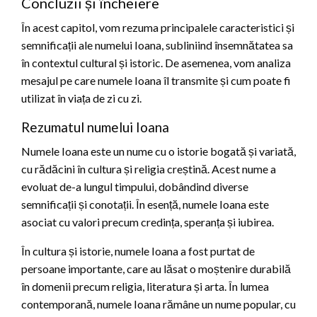
Concluzii și încheiere
În acest capitol, vom rezuma principalele caracteristici și
semnificații ale numelui Ioana, subliniind însemnătatea sa
în contextul cultural și istoric. De asemenea, vom analiza
mesajul pe care numele Ioana îl transmite și cum poate fi
utilizat în viața de zi cu zi.
Rezumatul numelui Ioana
Numele Ioana este un nume cu o istorie bogată și variată,
cu rădăcini în cultura și religia creștină. Acest nume a
evoluat de-a lungul timpului, dobândind diverse
semnificații și conotații. În esență, numele Ioana este
asociat cu valori precum credința, speranța și iubirea.
În cultura și istorie, numele Ioana a fost purtat de
persoane importante, care au lăsat o moștenire durabilă
în domenii precum religia, literatura și arta. În lumea
contemporană, numele Ioana rămâne un nume popular, cu