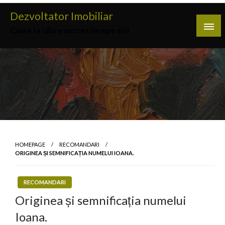
Skip
Dezvoltator Imobiliar
to
Calea ta către succes începe aici
content
HOMEPAGE
RECOMANDARI
ORIGINEA ȘI SEMNIFICAȚIA NUMELUI IOANA.
RECOMANDARI
Originea și semnificația numelui
Ioana.