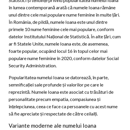
Statistici și tendințe privind popularitatea numelui Ioana
în lumea contemporană arată că numele Ioana rămâne
unul dintre cele mai populare nume feminine în multe țări.
În România, de pildă, numele Ioana este unul dintre
primele 10 nume feminine cele mai populare, conform
datelor Institutului Național de Statistică. În alte țări, cum
ar fi Statele Unite, numele Ioana este, de asemenea,
foarte popular, ocupând locul 16 în topul celor mai
populare nume feminine în 2020, conform datelor Social
Security Administration.
Popularitatea numelui Ioana se datorează, în parte,
semnificației sale profunde și valorilor pe care le
reprezintă. Numele Ioana este asociat cu trăsături de
personalitate precum empatia, compasiunea și
înțelepciunea, ceea ce face ca persoanele cu acest nume
să fie apreciate și respectate de către ceilalți.
Variante moderne ale numelui Ioana