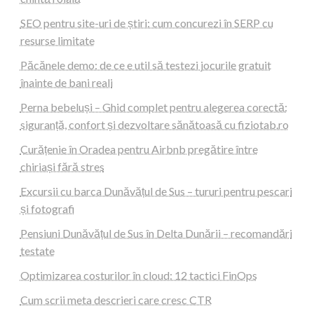
SEO pentru site-uri de știri: cum concurezi în SERP cu
resurse limitate
Păcănele demo: de ce e util să testezi jocurile gratuit
înainte de bani reali
Perna bebeluși – Ghid complet pentru alegerea corectă:
siguranță, confort și dezvoltare sănătoasă cu fiziotab.ro
Curățenie în Oradea pentru Airbnb pregătire între
chiriași fără stres
Excursii cu barca Dunăvățul de Sus – tururi pentru pescari
și fotografi
Pensiuni Dunăvățul de Sus în Delta Dunării – recomandări
testate
Optimizarea costurilor în cloud: 12 tactici FinOps
Cum scrii meta descrieri care cresc CTR