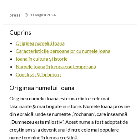
Posted
press
11 august 2024
on
Cuprins
Originea numelui Ioana
Caracteristicile persoanelor cu numele Ioana
Ioana în cultura și istorie
Numele Ioana în lumea contemporană
Concluzii și încheiere
Originea numelui Ioana
Originea numelui Ioana este una dintre cele mai
fascinante și mai bogate în istorie. Numele Ioana provine
din ebraică, unde se numește „Yochanan”, care înseamnă
„Dumnezeu este milostiv”. Acest nume a fost adoptat de
creștinism și a devenit unul dintre cele mai populare
nume feminine în lumea creștină.