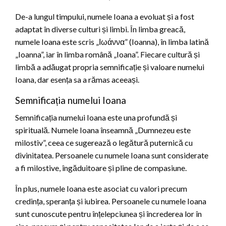
De-a lungul timpului, numele Ioana a evoluat și a fost
adaptat în diverse culturi și limbi. În limba greacă,
numele Ioana este scris „Ιωάννα” (Ioanna), în limba latină
„Ioanna”, iar în limba română „Ioana”. Fiecare cultură și
limbă a adăugat propria semnificație și valoare numelui
Ioana, dar esența sa a rămas aceeași.
Semnificația numelui Ioana
Semnificația numelui Ioana este una profundă și
spirituală. Numele Ioana înseamnă „Dumnezeu este
milostiv”, ceea ce sugerează o legătură puternică cu
divinitatea. Persoanele cu numele Ioana sunt considerate
a fi milostive, îngăduitoare și pline de compasiune.
În plus, numele Ioana este asociat cu valori precum
credința, speranța și iubirea. Persoanele cu numele Ioana
sunt cunoscute pentru înțelepciunea și încrederea lor în