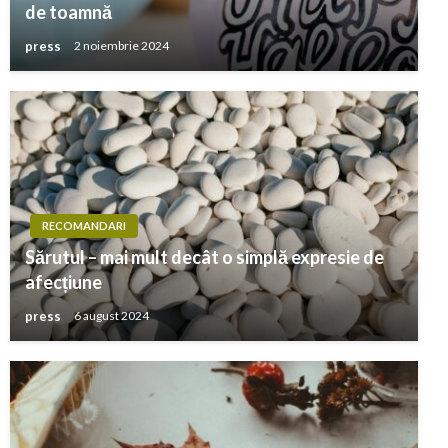
de toamnă
press
2 noiembrie 2024
RECOMANDARI
Sărutul – mai mult decât o simplă expresie de
afecțiune
press
6 august 2024