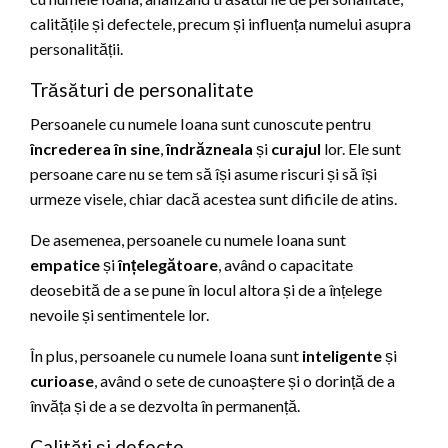
calitățile și defectele, precum și influența numelui asupra
personalității.
Trăsături de personalitate
Persoanele cu numele Ioana sunt cunoscute pentru
încrederea în sine
,
îndrăzneala
și
curajul
lor. Ele sunt
persoane care nu se tem să își asume riscuri și să își
urmeze visele, chiar dacă acestea sunt dificile de atins.
De asemenea, persoanele cu numele Ioana sunt
empatice
și
înțelegătoare
, având o capacitate
deosebită de a se pune în locul altora și de a înțelege
nevoile și sentimentele lor.
În plus, persoanele cu numele Ioana sunt
inteligente
și
curioase
, având o sete de cunoaștere și o dorință de a
învăța și de a se dezvolta în permanență.
Calități și defecte