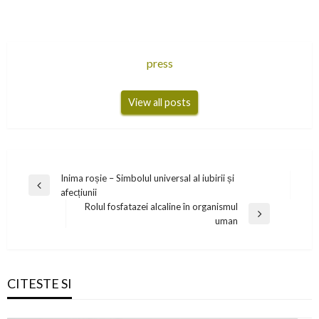
press
View all posts
Navigare
Inima roșie – Simbolul universal al iubirii și
Previous
afecțiunii
în
Post
Rolul fosfatazei alcaline în organismul
articole
Next
uman
Post
CITESTE SI