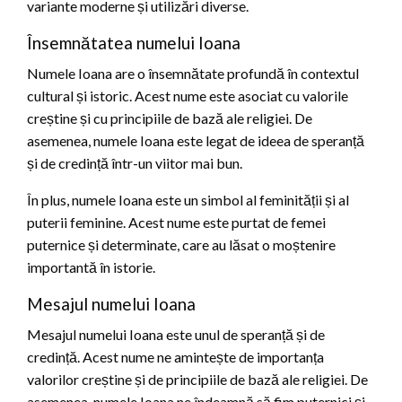
variante moderne și utilizări diverse.
Însemnătatea numelui Ioana
Numele Ioana are o însemnătate profundă în contextul
cultural și istoric. Acest nume este asociat cu valorile
creștine și cu principiile de bază ale religiei. De
asemenea, numele Ioana este legat de ideea de speranță
și de credință într-un viitor mai bun.
În plus, numele Ioana este un simbol al feminității și al
puterii feminine. Acest nume este purtat de femei
puternice și determinate, care au lăsat o moștenire
importantă în istorie.
Mesajul numelui Ioana
Mesajul numelui Ioana este unul de speranță și de
credință. Acest nume ne amintește de importanța
valorilor creștine și de principiile de bază ale religiei. De
asemenea, numele Ioana ne îndeamnă să fim puternici și