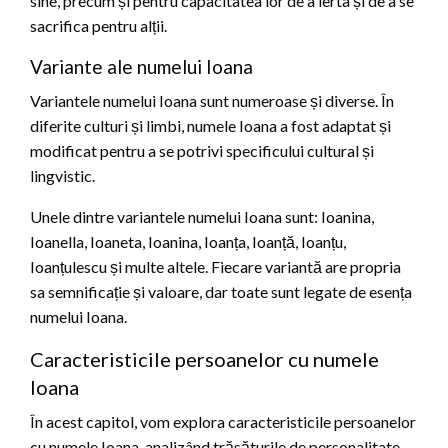
sine, precum și pentru capacitatea lor de a ierta și de a se
sacrifica pentru alții.
Variante ale numelui Ioana
Variantele numelui Ioana sunt numeroase și diverse. În
diferite culturi și limbi, numele Ioana a fost adaptat și
modificat pentru a se potrivi specificului cultural și
lingvistic.
Unele dintre variantele numelui Ioana sunt: Ioanina,
Ioanella, Ioaneta, Ioanina, Ioanța, Ioanță, Ioanțu,
Ioanțulescu și multe altele. Fiecare variantă are propria
sa semnificație și valoare, dar toate sunt legate de esența
numelui Ioana.
Caracteristicile persoanelor cu numele
Ioana
În acest capitol, vom explora caracteristicile persoanelor
cu numele Ioana, analizând trăsăturile de personalitate,