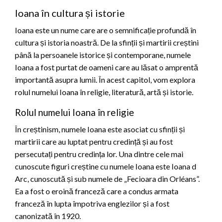
Ioana în cultura și istorie
Ioana este un nume care are o semnificație profundă în
cultura și istoria noastră. De la sfinții și martirii creștini
până la persoanele istorice și contemporane, numele
Ioana a fost purtat de oameni care au lăsat o amprentă
importantă asupra lumii. În acest capitol, vom explora
rolul numelui Ioana în religie, literatură, artă și istorie.
Rolul numelui Ioana în religie
În creștinism, numele Ioana este asociat cu sfinții și
martirii care au luptat pentru credință și au fost
persecutați pentru credința lor. Una dintre cele mai
cunoscute figuri creștine cu numele Ioana este Ioana d
Arc, cunoscută și sub numele de „Fecioara din Orléans”.
Ea a fost o eroină franceză care a condus armata
franceză în lupta împotriva englezilor și a fost
canonizată în 1920.