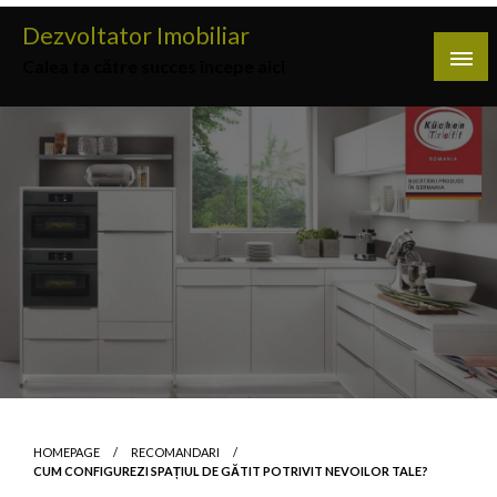
Skip
Dezvoltator Imobiliar
to
Calea ta către succes începe aici
content
HOMEPAGE
RECOMANDARI
CUM CONFIGUREZI SPAȚIUL DE GĂTIT POTRIVIT NEVOILOR TALE?