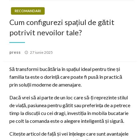
RECOMANDARI
Cum configurezi spațiul de gătit
potrivit nevoilor tale?
Posted
press
27 iunie 2025
on
Să transformi bucătăria în spațiul ideal pentru tine și
familia ta este o dorință care poate fi pusă în practică
prin soluții moderne de amenajare.
Dacă vrei să ai parte de un loc care să-ți reprezinte stilul
de viață, pasiunea pentru gătit sau preferința de a petrece
timp la discuții cu cei dragi, investiția în mobila bucatarie
pe colt la comanda este o alegere inteligentă și sigură.
Citește articol de față și vei înțelege care sunt avantajele