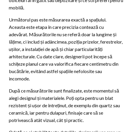
obiceiuri ai în gătit sau depozitare și ce stil preferi pentru
mobilă.
Următorul pas este măsurarea exactă a spațiului.
Aceasta este etapa în care precizia contează cu
adevărat. Măsurătorile nu se referă doar la lungime și
lățime, ci includ și adâncimea, poziția prizelor, ferestrelor,
ușilor, a instalației de apă și chiar particularități
arhitecturale. Cu date clare, designerii pot începe să
schițeze planul care va valorifica fiecare centimetru din
bucătărie, evitând astfel spațiile nefolosite sau
incomode.
După ce măsurătorile sunt finalizate, este momentul să
alegi designul și materialele. Poți opta pentru un blat
rezistent și ușor de întreținut, de exemplu din quartz sau
ceramică, iar pentru dulapuri, finisaje care să se
potrivească atât vizual, cât și practic.