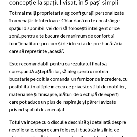
concepție la spațiul visat, în 5 pași simpli
Tot mai mulți proprietari aleg configurații personalizate
în amenajările interioare. Chiar dacă nu te constrânge
spațiul disponibil, vei dori să folosești inteligent orice
zonă, pentru a te bucura de maximum de confort și
funcționalitate, precum și de ideea ta despre bucătăria
care să reprezinte „acasă”.
Este recomandabil, pentru ca rezultatul final să
corespundă așteptărilor, să alegi pentru mobila
bucatarie pe colt la comanda, un furnizor de încredere, cu
posibilități multiple în ceea ce privește stilul de mobilier,
materialele și finisajele, alături de o echipă de experți
care pot aduce un plus de inspirație și păreri avizate
privind spațiul de amenajat.
Totul va începe cu o discuție deschisă și detaliată despre
nevoile tale, despre cum folosești bucătăria zilnic, ce