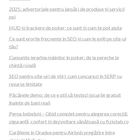
2025: advertoriale pentru lansări de produse și servicii
noi
HUD și trackere de poker: ce sunt și cum te pot ajuta
Ce sunt erorile frecvente în SEO și cum le eviți pe site-ul
tău?
Cunoaște ierarhia mâinilor în poker: de la pereche la
chintă roială
SEO pentru site-uri de știri: cum concurezi în SERP cu
resurse limitate
Păcănele demo: de ce e util să testezi jocurile gratuit
înainte de bani reali
Perna bebeluși – Ghid complet pentru alegerea corectă:
siguranță, confort și dezvoltare sănătoasă cu fiziotab.ro
Curățenie în Oradea pentru Airbnb pregătire între