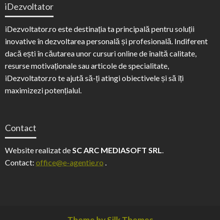
iDezvoltator
iDezvoltator.ro este destinația ta principală pentru soluții
inovative în dezvoltarea personală și profesională. Indiferent
dacă ești în căutarea unor cursuri online de înaltă calitate,
resurse motivaționale sau articole de specialitate,
iDezvoltator.ro te ajută să-ți atingi obiectivele și să îți
maximizezi potențialul.
Contact
Website realizat de
SC ARC MEDIASOFT SRL
.
Contact:
office@e-agentie.ro
.
Theme by Silk Themes