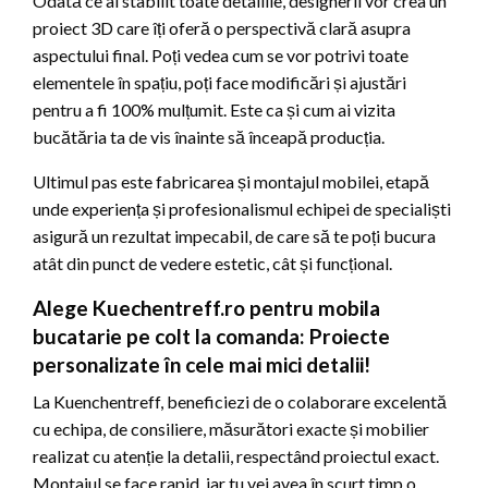
Odată ce ai stabilit toate detaliile, designerii vor crea un
proiect 3D care îți oferă o perspectivă clară asupra
aspectului final. Poți vedea cum se vor potrivi toate
elementele în spațiu, poți face modificări și ajustări
pentru a fi 100% mulțumit. Este ca și cum ai vizita
bucătăria ta de vis înainte să înceapă producția.
Ultimul pas este fabricarea și montajul mobilei, etapă
unde experiența și profesionalismul echipei de specialiști
asigură un rezultat impecabil, de care să te poți bucura
atât din punct de vedere estetic, cât și funcțional.
Alege Kuechentreff.ro pentru mobila
bucatarie pe colt la comanda: Proiecte
personalizate în cele mai mici detalii!
La Kuenchentreff, beneficiezi de o colaborare excelentă
cu echipa, de consiliere, măsurători exacte și mobilier
realizat cu atenție la detalii, respectând proiectul exact.
Montajul se face rapid, iar tu vei avea în scurt timp o