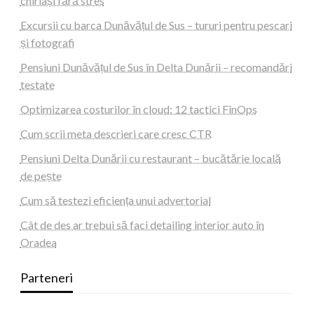
chiriași fără stres
Excursii cu barca Dunăvățul de Sus – tururi pentru pescari
și fotografi
Pensiuni Dunăvățul de Sus în Delta Dunării – recomandări
testate
Optimizarea costurilor în cloud: 12 tactici FinOps
Cum scrii meta descrieri care cresc CTR
Pensiuni Delta Dunării cu restaurant – bucătărie locală
de pește
Cum să testezi eficiența unui advertorial
Cât de des ar trebui să faci detailing interior auto în
Oradea
Parteneri