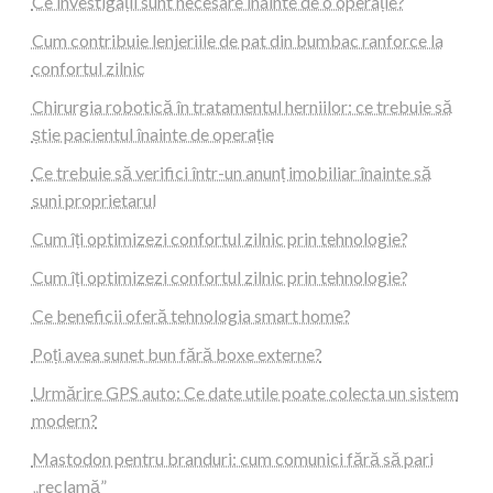
Ce investigații sunt necesare înainte de o operație?
Cum contribuie lenjeriile de pat din bumbac ranforce la
confortul zilnic
Chirurgia robotică în tratamentul herniilor: ce trebuie să
știe pacientul înainte de operație
Ce trebuie să verifici într-un anunț imobiliar înainte să
suni proprietarul
Cum îți optimizezi confortul zilnic prin tehnologie?
Cum îți optimizezi confortul zilnic prin tehnologie?
Ce beneficii oferă tehnologia smart home?
Poți avea sunet bun fără boxe externe?
Urmărire GPS auto: Ce date utile poate colecta un sistem
modern?
Mastodon pentru branduri: cum comunici fără să pari
„reclamă”