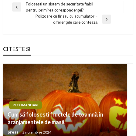
Navigare
Folosești un sistem de securitate fiabil
Previous
pentru primirea corespondenței?
în
Post
Polizoare cu fir sau cu acumulator –
articole
Next
diferențele care contează
Post
CITESTE SI
RECOMANDARI
Cum să folosești fructele de toamnă în
aranjamentele de masă
press
2 noiembrie 2024