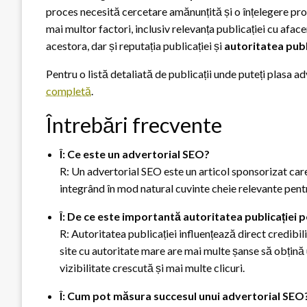
proces necesită cercetare amănunțită și o înțelegere pro
mai multor factori, inclusiv relevanța publicației cu afa
acestora, dar și reputația publicației și
autoritatea publ
Pentru o listă detaliată de publicații unde puteți plasa 
completă
.
Întrebări frecvente
Î: Ce este un advertorial SEO?
R: Un advertorial SEO este un articol sponsorizat car
integrând în mod natural cuvinte cheie relevante pen
Î: De ce este importantă autoritatea publicației 
R: Autoritatea publicației influențează direct credibili
site cu autoritate mare are mai multe șanse să obțină u
vizibilitate crescută și mai multe clicuri.
Î: Cum pot măsura succesul unui advertorial SEO