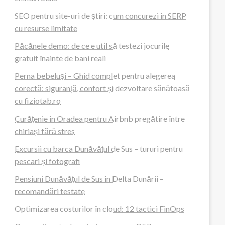
SEO pentru site-uri de știri: cum concurezi în SERP
cu resurse limitate
Păcănele demo: de ce e util să testezi jocurile
gratuit înainte de bani reali
Perna bebeluși – Ghid complet pentru alegerea
corectă: siguranță, confort și dezvoltare sănătoasă
cu fiziotab.ro
Curățenie în Oradea pentru Airbnb pregătire între
chiriași fără stres
Excursii cu barca Dunăvățul de Sus – tururi pentru
pescari și fotografi
Pensiuni Dunăvățul de Sus în Delta Dunării –
recomandări testate
Optimizarea costurilor în cloud: 12 tactici FinOps