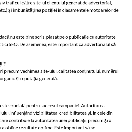
iv traficul către site-ul clientului generat de advertorial,
r etc.) și îmbunătățirea poziției în clasamentele motoarelor de
 dacă nu este bine scris, plasat pe o publicație cu autoritate
ctici SEO. De asemenea, este important ca advertorialul să
ii?
ori precum vechimea site-ului, calitatea conținutului, numărul
l organic și reputația generală.
 este crucială pentru succesul campaniei. Autoritatea
ului, influențând vizibilitatea, credibilitatea și, în cele din
care contribuie la autoritatea unei publicații, precum și o
u a obține rezultate optime. Este important să se