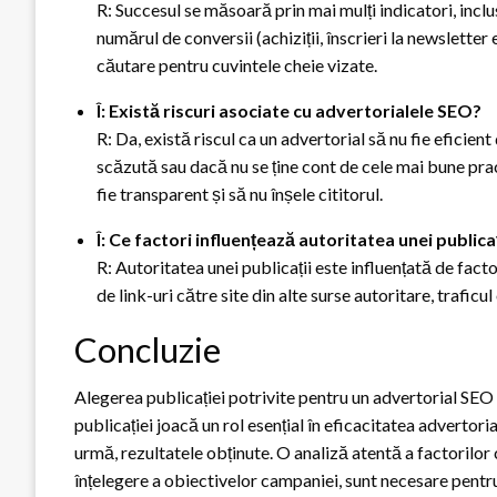
R: Succesul se măsoară prin mai mulți indicatori, inclus
numărul de conversii (achiziții, înscrieri la newslette
căutare pentru cuvintele cheie vizate.
Î: Există riscuri asociate cu advertorialele SEO?
R: Da, există riscul ca un advertorial să nu fie eficient
scăzută sau dacă nu se ține cont de cele mai bune pra
fie transparent și să nu înșele cititorul.
Î: Ce factori influențează autoritatea unei publicaț
R: Autoritatea unei publicații este influențată de fact
de link-uri către site din alte surse autoritare, traficu
Concluzie
Alegerea publicației potrivite pentru un advertorial SEO
publicației joacă un rol esențial în eficacitatea advertorial
urmă, rezultatele obținute. O analiză atentă a factorilor 
înțelegere a obiectivelor campaniei, sunt necesare pentr