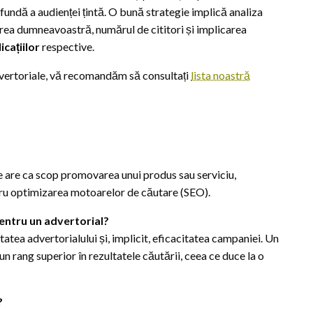
fundă a audienței țintă. O bună strategie implică analiza
cerea dumneavoastră, numărul de cititori și implicarea
icațiilor
respective.
advertoriale, vă recomandăm să consultați
lista noastră
e are ca scop promovarea unui produs sau serviciu,
tru optimizarea motoarelor de căutare (SEO).
pentru un advertorial?
tatea advertorialului și, implicit, eficacitatea campaniei. Un
n rang superior în rezultatele căutării, ceea ce duce la o
?