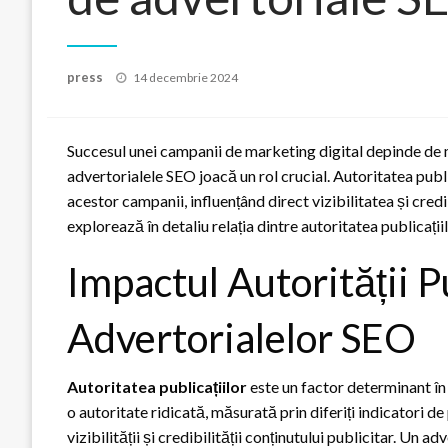
Posted
press
14 decembrie 2024
on
Succesul unei campanii de marketing digital depinde de ma
advertorialele SEO joacă un rol crucial. Autoritatea publi
acestor campanii, influențând direct vizibilitatea și cre
explorează în detaliu relația dintre autoritatea publicați
Impactul Autorității P
Advertorialelor SEO
Autoritatea publicațiilor
este un factor determinant în
o autoritate ridicată, măsurată prin diferiți indicatori 
vizibilității și credibilității conținutului publicitar. Un 