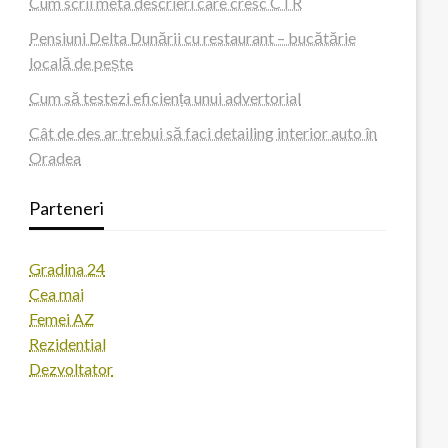
Cum scrii meta descrieri care cresc CTR
Pensiuni Delta Dunării cu restaurant – bucătărie
locală de pește
Cum să testezi eficiența unui advertorial
Cât de des ar trebui să faci detailing interior auto în
Oradea
Parteneri
Gradina 24
Cea mai
Femei AZ
Rezidential
Dezvoltator