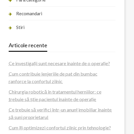
Recomandari
Stiri
Articole recente
Ce investigații sunt necesare înainte de o operație?
Cum contribuie lenjeriile de pat din bumbac
ranforce la confortul zilnic
Chirurgia robotică în tratamentul herniilor: ce
trebuie să știe pacientul înainte de operație
Ce trebuie să verifici într-un anunț imobiliar înainte
să suni proprietarul
Cum îți optimizezi confortul zilnic prin tehnologie?