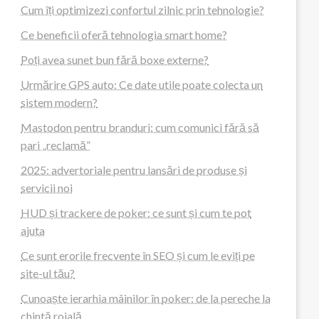
Cum îți optimizezi confortul zilnic prin tehnologie?
Ce beneficii oferă tehnologia smart home?
Poți avea sunet bun fără boxe externe?
Urmărire GPS auto: Ce date utile poate colecta un
sistem modern?
Mastodon pentru branduri: cum comunici fără să
pari „reclamă”
2025: advertoriale pentru lansări de produse și
servicii noi
HUD și trackere de poker: ce sunt și cum te pot
ajuta
Ce sunt erorile frecvente în SEO și cum le eviți pe
site-ul tău?
Cunoaște ierarhia mâinilor în poker: de la pereche la
chintă roială