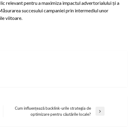
ublic relevant pentru a maximiza impactul advertorialului și a
. Măsurarea succesului campaniei prin intermediul unor
le viitoare.
Cum influențează backlink-urile strategia de
Next
optimizare pentru căutările locale?
Post