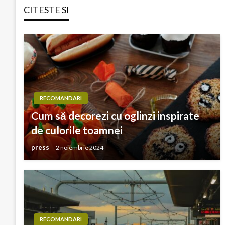
CITESTE SI
articole
RECOMANDARI
Cum să decorezi cu oglinzi inspirate
de culorile toamnei
press
2 noiembrie 2024
RECOMANDARI