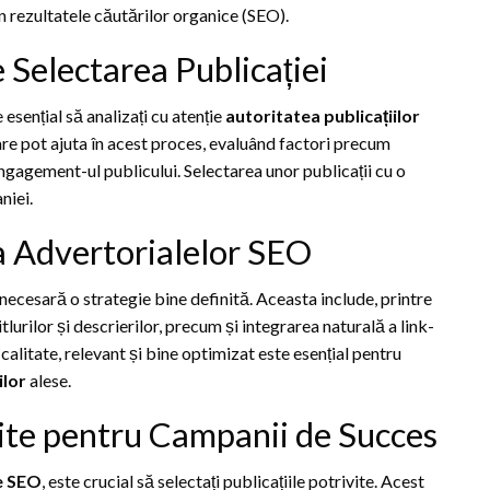
n rezultatele căutărilor organice (SEO).
e Selectarea Publicației
e esențial să analizați cu atenție
autoritatea publicațiilor
are pot ajuta în acest proces, evaluând factori precum
engagement-ul publicului. Selectarea unor publicații cu o
niei.
a Advertorialelor SEO
 necesară o strategie bine definită. Aceasta include, printre
tlurilor și descrierilor, precum și integrarea naturală a link-
calitate, relevant și bine optimizat este esențial pentru
ilor
alese.
vite pentru Campanii de Succes
e SEO
, este crucial să selectați publicațiile potrivite. Acest