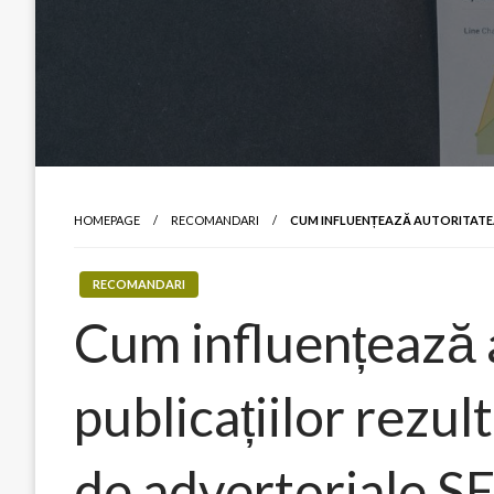
HOMEPAGE
RECOMANDARI
CUM INFLUENȚEAZĂ AUTORITATEA
RECOMANDARI
Cum influențează 
publicațiilor rezul
de advertoriale S