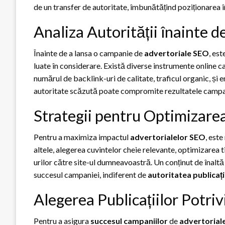
de un transfer de autoritate, îmbunătățind poziționarea î
Analiza Autorității înainte d
Înainte de a lansa o campanie de
advertoriale SEO
, est
luate în considerare. Există diverse instrumente online c
numărul de backlink-uri de calitate, traficul organic, și 
autoritate scăzută poate compromite rezultatele campa
Strategii pentru Optimizare
Pentru a maximiza impactul
advertorialelor SEO
, este
altele, alegerea cuvintelor cheie relevante, optimizarea ti
urilor către site-ul dumneavoastră. Un conținut de înaltă 
succesul campaniei, indiferent de
autoritatea publicați
Alegerea Publicațiilor Potri
Pentru a asigura
succesul campaniilor
de
advertorial