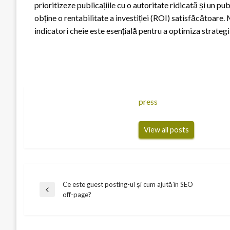
prioritizeze publicațiile cu o autoritate ridicată și un p
obține o rentabilitate a investiției (ROI) satisfăcătoare
indicatori cheie este esențială pentru a optimiza strategii
press
View all posts
Ce este guest posting-ul și cum ajută în SEO
Navigare
Previous
off-page?
Post
în