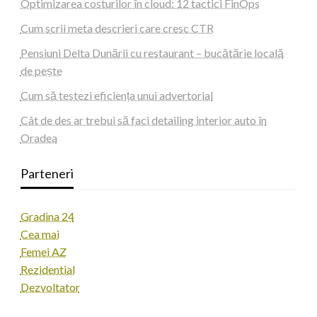
Optimizarea costurilor în cloud: 12 tactici FinOps
Cum scrii meta descrieri care cresc CTR
Pensiuni Delta Dunării cu restaurant – bucătărie locală
de pește
Cum să testezi eficiența unui advertorial
Cât de des ar trebui să faci detailing interior auto în
Oradea
Parteneri
Gradina 24
Cea mai
Femei AZ
Rezidential
Dezvoltator