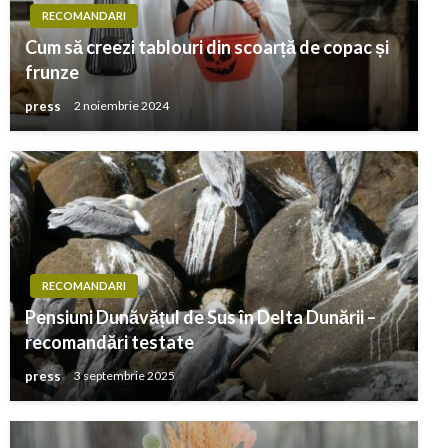
RECOMANDARI
Cum să creezi tablouri din scoarță de copac și
frunze
press
2 noiembrie 2024
RECOMANDARI
Pensiuni Dunăvățul de Sus în Delta Dunării –
recomandări testate
press
3 septembrie 2025