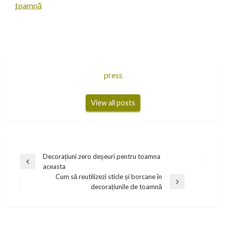
toamnă
press
View all posts
Navigare
Decorațiuni zero deșeuri pentru toamna
Previous
aceasta
în
Post
Cum să reutilizezi sticle și borcane în
articole
Next
decorațiunile de toamnă
Post