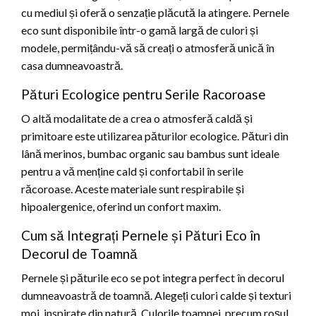
cu mediul și oferă o senzație plăcută la atingere. Pernele
eco sunt disponibile într-o gamă largă de culori și
modele, permițându-vă să creați o atmosferă unică în
casa dumneavoastră.
Pături Ecologice pentru Serile Racoroase
O altă modalitate de a crea o atmosferă caldă și
primitoare este utilizarea păturilor ecologice. Pături din
lână merinos, bumbac organic sau bambus sunt ideale
pentru a vă menține cald și confortabil în serile
răcoroase. Aceste materiale sunt respirabile și
hipoalergenice, oferind un confort maxim.
Cum să Integrați Pernele și Pături Eco în
Decorul de Toamnă
Pernele și păturile eco se pot integra perfect în decorul
dumneavoastră de toamnă. Alegeți culori calde și texturi
moi, inspirate din natură. Culorile toamnei, precum roșul,