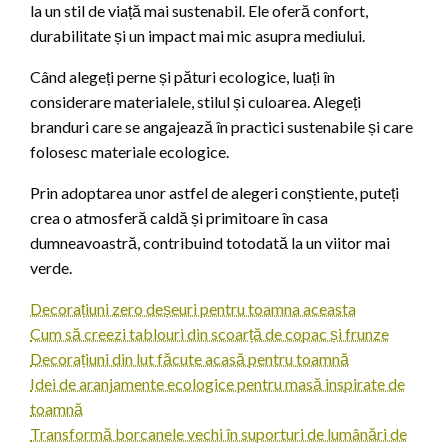
la un stil de viață mai sustenabil. Ele oferă confort,
durabilitate și un impact mai mic asupra mediului.
Când alegeți perne și pături ecologice, luați în
considerare materialele, stilul și culoarea. Alegeți
branduri care se angajează în practici sustenabile și care
folosesc materiale ecologice.
Prin adoptarea unor astfel de alegeri conștiente, puteți
crea o atmosferă caldă și primitoare în casa
dumneavoastră, contribuind totodată la un viitor mai
verde.
Decorațiuni zero deșeuri pentru toamna aceasta
Cum să creezi tablouri din scoarță de copac și frunze
Decorațiuni din lut făcute acasă pentru toamnă
Idei de aranjamente ecologice pentru masă inspirate de
toamnă
Transformă borcanele vechi în suporturi de lumânări de