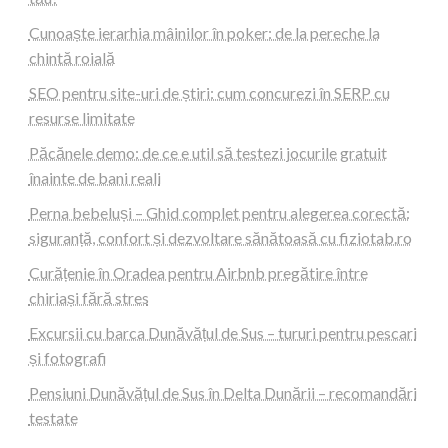
Cunoaște ierarhia mâinilor în poker: de la pereche la
chintă roială
SEO pentru site-uri de știri: cum concurezi în SERP cu
resurse limitate
Păcănele demo: de ce e util să testezi jocurile gratuit
înainte de bani reali
Perna bebeluși – Ghid complet pentru alegerea corectă:
siguranță, confort și dezvoltare sănătoasă cu fiziotab.ro
Curățenie în Oradea pentru Airbnb pregătire între
chiriași fără stres
Excursii cu barca Dunăvățul de Sus – tururi pentru pescari
și fotografi
Pensiuni Dunăvățul de Sus în Delta Dunării – recomandări
testate