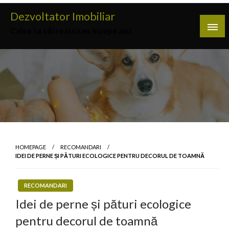
Skip
Dezvoltator Imobiliar
to
Calea ta către succes începe aici
content
HOMEPAGE
RECOMANDARI
IDEI DE PERNE ȘI PĂTURI ECOLOGICE PENTRU DECORUL DE TOAMNĂ
RECOMANDARI
Idei de perne și pături ecologice
pentru decorul de toamnă