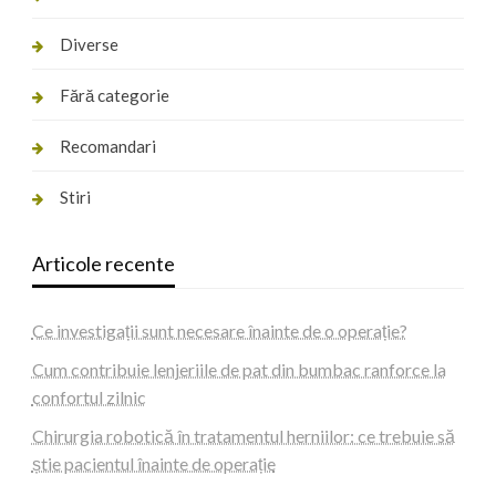
Diverse
Fără categorie
Recomandari
Stiri
Articole recente
Ce investigații sunt necesare înainte de o operație?
Cum contribuie lenjeriile de pat din bumbac ranforce la
confortul zilnic
Chirurgia robotică în tratamentul herniilor: ce trebuie să
știe pacientul înainte de operație