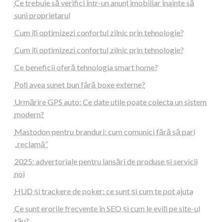
Ce trebuie să verifici într-un anunț imobiliar înainte să
suni proprietarul
Cum îți optimizezi confortul zilnic prin tehnologie?
Cum îți optimizezi confortul zilnic prin tehnologie?
Ce beneficii oferă tehnologia smart home?
Poți avea sunet bun fără boxe externe?
Urmărire GPS auto: Ce date utile poate colecta un sistem
modern?
Mastodon pentru branduri: cum comunici fără să pari
„reclamă”
2025: advertoriale pentru lansări de produse și servicii
noi
HUD și trackere de poker: ce sunt și cum te pot ajuta
Ce sunt erorile frecvente în SEO și cum le eviți pe site-ul
tău?