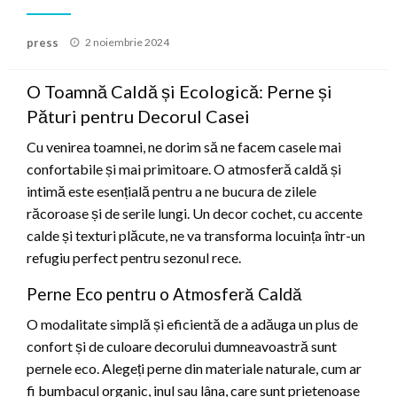
Posted
press
2 noiembrie 2024
on
O Toamnă Caldă și Ecologică: Perne și
Pături pentru Decorul Casei
Cu venirea toamnei, ne dorim să ne facem casele mai
confortabile și mai primitoare. O atmosferă caldă și
intimă este esențială pentru a ne bucura de zilele
răcoroase și de serile lungi. Un decor cochet, cu accente
calde și texturi plăcute, ne va transforma locuința într-un
refugiu perfect pentru sezonul rece.
Perne Eco pentru o Atmosferă Caldă
O modalitate simplă și eficientă de a adăuga un plus de
confort și de culoare decorului dumneavoastră sunt
pernele eco. Alegeți perne din materiale naturale, cum ar
fi bumbacul organic, inul sau lâna, care sunt prietenoase