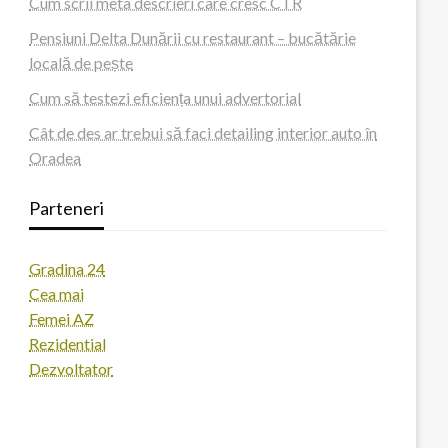
Cum scrii meta descrieri care cresc CTR
Pensiuni Delta Dunării cu restaurant – bucătărie
locală de pește
Cum să testezi eficiența unui advertorial
Cât de des ar trebui să faci detailing interior auto în
Oradea
Parteneri
Gradina 24
Cea mai
Femei AZ
Rezidential
Dezvoltator