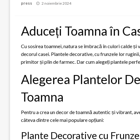
Posted
press
2 noiembrie 2024
on
Aduceți Toamna în Cas
Cu sosirea toamnei, natura se îmbracă în culori calde și 
decorul casei. Plantele decorative, cu frunzele lor ruginii,
primitor și plin de farmec. Dar cum alegeți plantele perf
Alegerea Plantelor De
Toamna
Pentru a crea un decor de toamnă autentic și vibrant, ave
câteva dintre cele mai populare opțiuni:
Plante Decorative cu Frunze