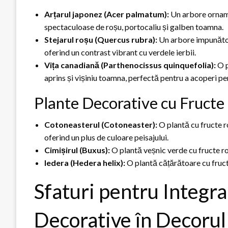
Arțarul japonez (Acer palmatum):
Un arbore orname
spectaculoase de roșu, portocaliu și galben toamna.
Stejarul roșu (Quercus rubra):
Un arbore impunător
oferind un contrast vibrant cu verdele ierbii.
Vița canadiană (Parthenocissus quinquefolia):
O p
aprins și vișiniu toamna, perfectă pentru a acoperi per
Plante Decorative cu Fructe
Cotoneasterul (Cotoneaster):
O plantă cu fructe ro
oferind un plus de culoare peisajului.
Cimișirul (Buxus):
O plantă veșnic verde cu fructe ro
Iedera (Hedera helix):
O plantă cățărătoare cu fructe
Sfaturi pentru Integra
Decorative în Decoru