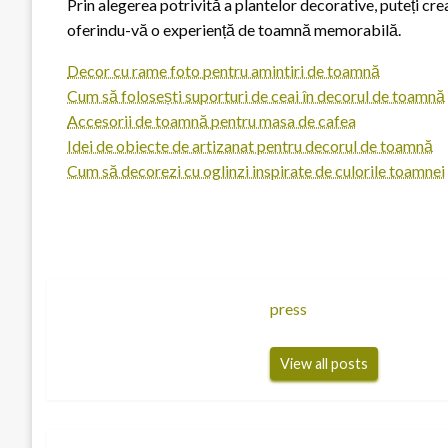
Prin alegerea potrivită a plantelor decorative, puteți c
oferindu-vă o experiență de toamnă memorabilă.
Decor cu rame foto pentru amintiri de toamnă
Cum să folosești suporturi de ceai în decorul de toamnă
Accesorii de toamnă pentru masa de cafea
Idei de obiecte de artizanat pentru decorul de toamnă
Cum să decorezi cu oglinzi inspirate de culorile toamnei
press
View all posts