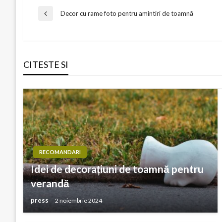
Navigare
Decor cu rame foto pentru amintiri de toamnă
Previous
Post
în
CITESTE SI
articole
RECOMANDARI
Idei de decorațiuni de toamnă pentru
verandă
press
2 noiembrie 2024