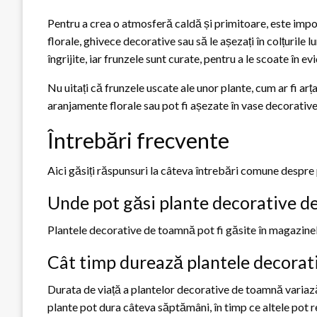
Pentru a crea o atmosferă caldă și primitoare, este impo
florale, ghivece decorative sau să le așezați în colțurile 
îngrijite, iar frunzele sunt curate, pentru a le scoate în 
Nu uitați că frunzele uscate ale unor plante, cum ar fi arța
aranjamente florale sau pot fi așezate în vase decorativ
Întrebări frecvente
Aici găsiți răspunsuri la câteva întrebări comune despr
Unde pot găsi plante decorative 
Plantele decorative de toamnă pot fi găsite în magazinele d
Cât timp durează plantele decora
Durata de viață a plantelor decorative de toamnă variază 
plante pot dura câteva săptămâni, în timp ce altele pot re