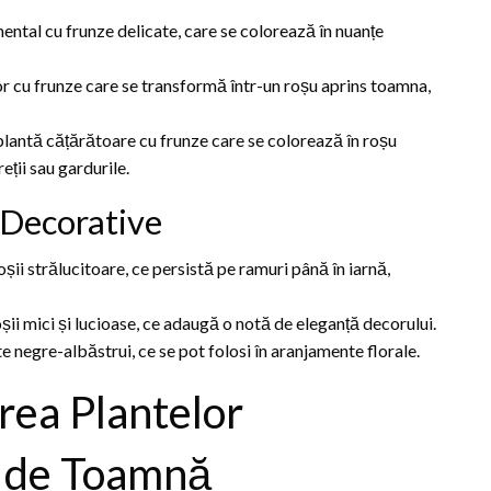
ntal cu frunze delicate, care se colorează în nuanțe
 cu frunze care se transformă într-un roșu aprins toamna,
lantă cățărătoare cu frunze care se colorează în roșu
eții sau gardurile.
 Decorative
șii strălucitoare, ce persistă pe ramuri până în iarnă,
șii mici și lucioase, ce adaugă o notă de eleganță decorului.
 negre-albăstrui, ce se pot folosi în aranjamente florale.
rea Plantelor
l de Toamnă