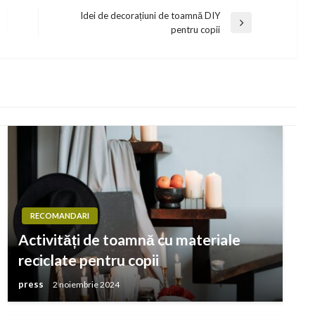
Idei de decorațiuni de toamnă DIY
Next
pentru copii
Post
RECOMANDARI
Activități de toamnă cu materiale
reciclate pentru copii
press
2 noiembrie 2024