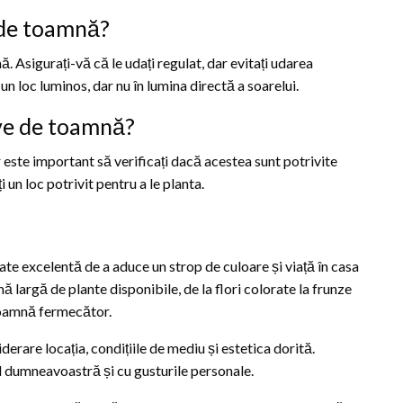
 de toamnă?
 Asigurați-vă că le udați regulat, dar evitați udarea
n loc luminos, dar nu în lumina directă a soarelui.
ive de toamnă?
 este important să verificați dacă acestea sunt potrivite
un loc potrivit pentru a le planta.
e excelentă de a aduce un strop de culoare și viață în casa
largă de plante disponibile, de la flori colorate la frunze
 toamnă fermecător.
derare locația, condițiile de mediu și estetica dorită.
ul dumneavoastră și cu gusturile personale.