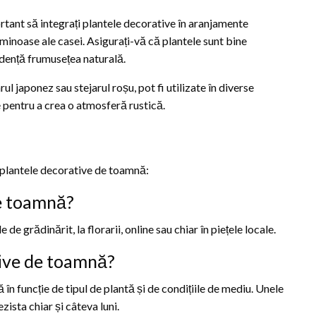
rtant să integrați plantele decorative în aranjamente
luminoase ale casei. Asigurați-vă că plantele sunt bine
evidență frumusețea naturală.
rul japonez sau stejarul roșu, pot fi utilizate în diverse
e pentru a crea o atmosferă rustică.
e plantele decorative de toamnă:
de toamnă?
e grădinărit, la florarii, online sau chiar în piețele locale.
tive de toamnă?
în funcție de tipul de plantă și de condițiile de mediu. Unele
zista chiar și câteva luni.