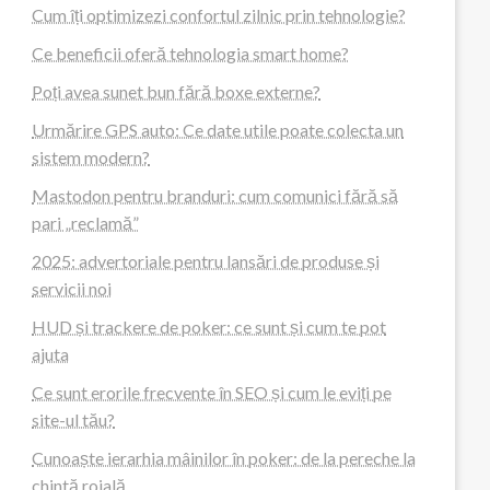
Cum îți optimizezi confortul zilnic prin tehnologie?
Ce beneficii oferă tehnologia smart home?
Poți avea sunet bun fără boxe externe?
Urmărire GPS auto: Ce date utile poate colecta un
sistem modern?
Mastodon pentru branduri: cum comunici fără să
pari „reclamă”
2025: advertoriale pentru lansări de produse și
servicii noi
HUD și trackere de poker: ce sunt și cum te pot
ajuta
Ce sunt erorile frecvente în SEO și cum le eviți pe
site-ul tău?
Cunoaște ierarhia mâinilor în poker: de la pereche la
chintă roială