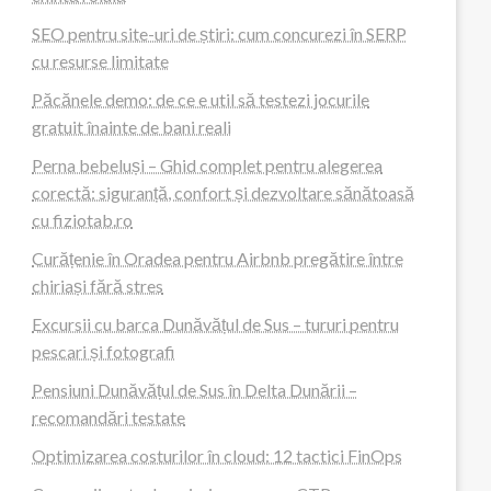
SEO pentru site-uri de știri: cum concurezi în SERP
cu resurse limitate
Păcănele demo: de ce e util să testezi jocurile
gratuit înainte de bani reali
Perna bebeluși – Ghid complet pentru alegerea
corectă: siguranță, confort și dezvoltare sănătoasă
cu fiziotab.ro
Curățenie în Oradea pentru Airbnb pregătire între
chiriași fără stres
Excursii cu barca Dunăvățul de Sus – tururi pentru
pescari și fotografi
Pensiuni Dunăvățul de Sus în Delta Dunării –
recomandări testate
Optimizarea costurilor în cloud: 12 tactici FinOps