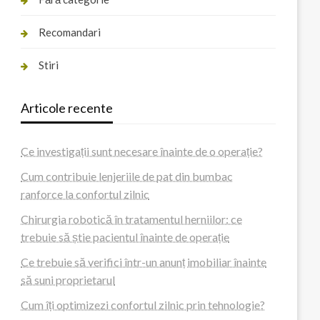
Recomandari
Stiri
Articole recente
Ce investigații sunt necesare înainte de o operație?
Cum contribuie lenjeriile de pat din bumbac
ranforce la confortul zilnic
Chirurgia robotică în tratamentul herniilor: ce
trebuie să știe pacientul înainte de operație
Ce trebuie să verifici într-un anunț imobiliar înainte
să suni proprietarul
Cum îți optimizezi confortul zilnic prin tehnologie?