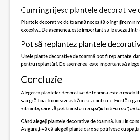
Cum îngrijesc plantele decorative
Plantele decorative de toamnă necesită o îngrijire minimă.
excesivă. De asemenea, este important să le așezați într-u
Pot să replantez plantele decorat
Unele plante decorative de toamnă pot fi replantate, dar
pentru replantări. De asemenea, este important să alegeți 
Concluzie
Alegerea plantelor decorative de toamnă este o modalitat
sau grădina dumneavoastră în sezonul rece. Există o gamă 
vibrante, care vă pot transforma spațiul într-un colț de
Când alegeți plantele decorative de toamnă, luați în consi
Asigurați-vă că alegeți plante care se potrivesc cu spați