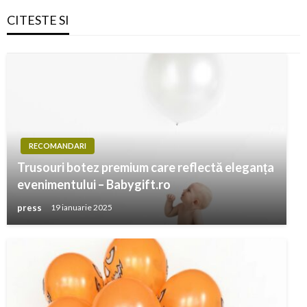
CITESTE SI
RECOMANDARI
Trusouri botez premium care reflectă eleganța
evenimentului – Babygift.ro
press
19 ianuarie 2025