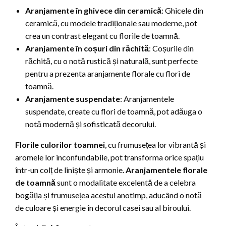
Aranjamente în ghivece din ceramică
: Ghicele din
ceramică, cu modele tradiționale sau moderne, pot
crea un contrast elegant cu florile de toamnă.
Aranjamente în coșuri din răchită
: Coșurile din
răchită, cu o notă rustică și naturală, sunt perfecte
pentru a prezenta aranjamente florale cu flori de
toamnă.
Aranjamente suspendate
: Aranjamentele
suspendate, create cu flori de toamnă, pot adăuga o
notă modernă și sofisticată decorului.
Florile culorilor toamnei
, cu frumusețea lor vibrantă și
aromele lor inconfundabile, pot transforma orice spațiu
într-un colț de liniște și armonie.
Aranjamentele florale
de toamnă
sunt o modalitate excelentă de a celebra
bogăția și frumusețea acestui anotimp, aducând o notă
de culoare și energie în decorul casei sau al biroului.