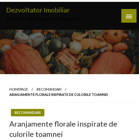
Skip
Dezvoltator Imobiliar
to
Calea ta către succes începe aici
content
HOMEPAGE
RECOMANDARI
ARANJAMENTE FLORALE INSPIRATE DE CULORILE TOAMNEI
RECOMANDARI
Aranjamente florale inspirate de
culorile toamnei