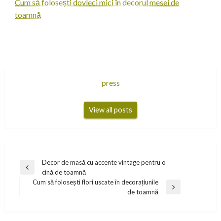
Cum să folosești dovleci mici în decorul mesei de
toamnă
press
View all posts
Navigare
Decor de masă cu accente vintage pentru o
Previous
cină de toamnă
în
Post
Cum să folosești flori uscate în decorațiunile
articole
Next
de toamnă
Post