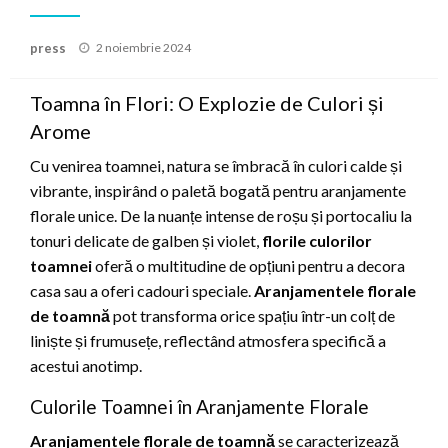
Posted
press
2 noiembrie 2024
on
Toamna în Flori: O Explozie de Culori și
Arome
Cu venirea toamnei, natura se îmbracă în culori calde și
vibrante, inspirând o paletă bogată pentru aranjamente
florale unice. De la nuanțe intense de roșu și portocaliu la
tonuri delicate de galben și violet,
florile culorilor
toamnei
oferă o multitudine de opțiuni pentru a decora
casa sau a oferi cadouri speciale.
Aranjamentele florale
de toamnă
pot transforma orice spațiu într-un colț de
liniște și frumusețe, reflectând atmosfera specifică a
acestui anotimp.
Culorile Toamnei în Aranjamente Florale
Aranjamentele florale de toamnă
se caracterizează