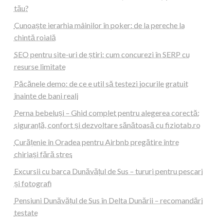
tău?
Cunoaște ierarhia mâinilor în poker: de la pereche la
chintă roială
SEO pentru site-uri de știri: cum concurezi în SERP cu
resurse limitate
Păcănele demo: de ce e util să testezi jocurile gratuit
înainte de bani reali
Perna bebeluși – Ghid complet pentru alegerea corectă:
siguranță, confort și dezvoltare sănătoasă cu fiziotab.ro
Curățenie în Oradea pentru Airbnb pregătire între
chiriași fără stres
Excursii cu barca Dunăvățul de Sus – tururi pentru pescari
și fotografi
Pensiuni Dunăvățul de Sus în Delta Dunării – recomandări
testate