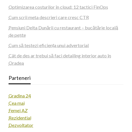
Optimizarea costurilor în cloud: 12 tactici FinOps
Cum scrii meta descrieri care cresc CTR
Pensiuni Delta Dunării cu restaurant – bucătărie locală
de pește
Cum să testezi eficiența unui advertorial
Cât de des ar trebui să faci detailing interior auto în
Oradea
Parteneri
Gradina 24
Cea mai
Femei AZ
Rezidential
Dezvoltator