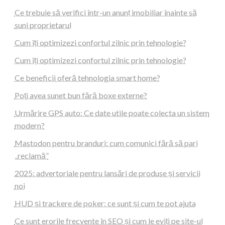
Ce trebuie să verifici într-un anunț imobiliar înainte să
suni proprietarul
Cum îți optimizezi confortul zilnic prin tehnologie?
Cum îți optimizezi confortul zilnic prin tehnologie?
Ce beneficii oferă tehnologia smart home?
Poți avea sunet bun fără boxe externe?
Urmărire GPS auto: Ce date utile poate colecta un sistem
modern?
Mastodon pentru branduri: cum comunici fără să pari
„reclamă”
2025: advertoriale pentru lansări de produse și servicii
noi
HUD și trackere de poker: ce sunt și cum te pot ajuta
Ce sunt erorile frecvente în SEO și cum le eviți pe site-ul