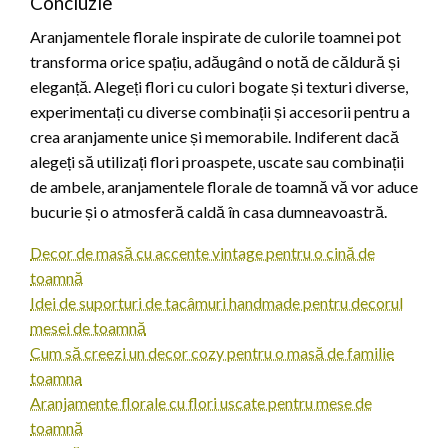
Concluzie
Aranjamentele florale inspirate de culorile toamnei pot
transforma orice spațiu, adăugând o notă de căldură și
eleganță. Alegeți flori cu culori bogate și texturi diverse,
experimentați cu diverse combinații și accesorii pentru a
crea aranjamente unice și memorabile. Indiferent dacă
alegeți să utilizați flori proaspete, uscate sau combinații
de ambele, aranjamentele florale de toamnă vă vor aduce
bucurie și o atmosferă caldă în casa dumneavoastră.
Decor de masă cu accente vintage pentru o cină de
toamnă
Idei de suporturi de tacâmuri handmade pentru decorul
mesei de toamnă
Cum să creezi un decor cozy pentru o masă de familie
toamna
Aranjamente florale cu flori uscate pentru mese de
toamnă