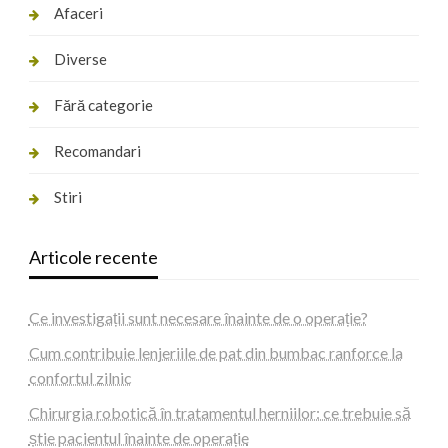
Afaceri
Diverse
Fără categorie
Recomandari
Stiri
Articole recente
Ce investigații sunt necesare înainte de o operație?
Cum contribuie lenjeriile de pat din bumbac ranforce la
confortul zilnic
Chirurgia robotică în tratamentul herniilor: ce trebuie să
știe pacientul înainte de operație