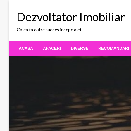
Skip
to
Dezvoltator Imobiliar
content
Calea ta către succes începe aici
ACASA
AFACERI
DIVERSE
RECOMANDARI