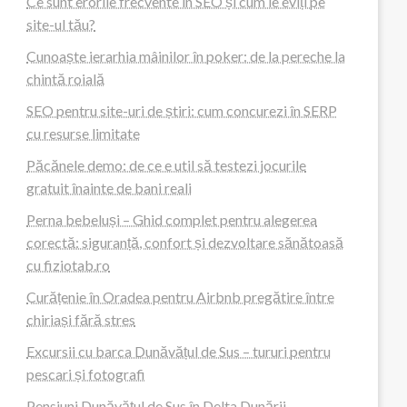
Ce sunt erorile frecvente în SEO și cum le eviți pe
site-ul tău?
Cunoaște ierarhia mâinilor în poker: de la pereche la
chintă roială
SEO pentru site-uri de știri: cum concurezi în SERP
cu resurse limitate
Păcănele demo: de ce e util să testezi jocurile
gratuit înainte de bani reali
Perna bebeluși – Ghid complet pentru alegerea
corectă: siguranță, confort și dezvoltare sănătoasă
cu fiziotab.ro
Curățenie în Oradea pentru Airbnb pregătire între
chiriași fără stres
Excursii cu barca Dunăvățul de Sus – tururi pentru
pescari și fotografi
Pensiuni Dunăvățul de Sus în Delta Dunării –