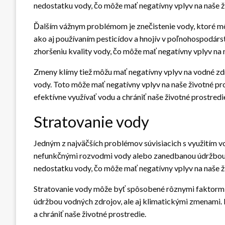
nedostatku vody, čo môže mať negatívny vplyv na naše ž
Ďalším vážnym problémom je znečistenie vody, ktoré m
ako aj používaním pesticídov a hnojív v poľnohospodárst
zhoršeniu kvality vody, čo môže mať negatívny vplyv na n
Zmeny klímy tiež môžu mať negatívny vplyv na vodné zdro
vody. Toto môže mať negatívny vplyv na naše životné pros
efektívne využívať vodu a chrániť naše životné prostredi
Stratovanie vody
Jedným z najväčších problémov súvisiacich s využitím vo
nefunkčnými rozvodmi vody alebo zanedbanou údržbou v
nedostatku vody, čo môže mať negatívny vplyv na naše ž
Stratovanie vody môže byť spôsobené rôznymi faktorm
údržbou vodných zdrojov, ale aj klimatickými zmenami. Pr
a chrániť naše životné prostredie.