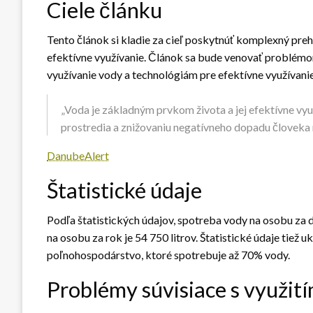
Ciele článku
Tento článok si kladie za cieľ poskytnúť komplexný prehľ
efektívne využívanie. Článok sa bude venovať problémom
využívanie vody a technológiám pre efektívne využívani
„Voda je základným prvkom života a jej efektívne vyu
prostredia a znižovaniu negatívneho dopadu človeka n
DanubeAlert
Štatistické údaje
Podľa štatistických údajov, spotreba vody na osobu za d
na osobu za rok je 54 750 litrov. Štatistické údaje tiež 
poľnohospodárstvo, ktoré spotrebuje až 70% vody.
Problémy súvisiace s využit