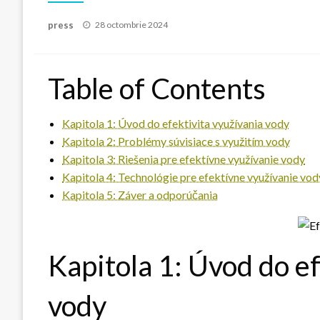
Posted
press
28 octombrie 2024
on
Table of Contents
Kapitola 1: Úvod do efektivita využívania vody
Kapitola 2: Problémy súvisiace s využitím vody
Kapitola 3: Riešenia pre efektívne využívanie vody
Kapitola 4: Technológie pre efektívne využívanie vod
Kapitola 5: Záver a odporúčania
Kapitola 1: Úvod do ef
vody