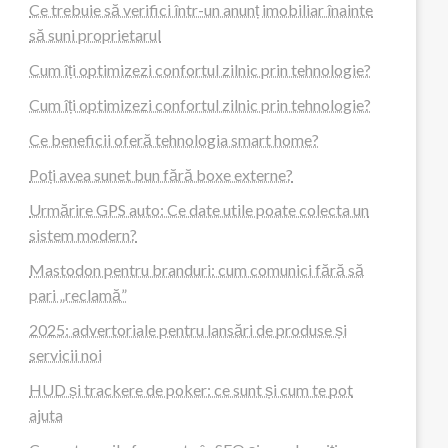
Ce trebuie să verifici într-un anunț imobiliar înainte
să suni proprietarul
Cum îți optimizezi confortul zilnic prin tehnologie?
Cum îți optimizezi confortul zilnic prin tehnologie?
Ce beneficii oferă tehnologia smart home?
Poți avea sunet bun fără boxe externe?
Urmărire GPS auto: Ce date utile poate colecta un
sistem modern?
Mastodon pentru branduri: cum comunici fără să
pari „reclamă”
2025: advertoriale pentru lansări de produse și
servicii noi
HUD și trackere de poker: ce sunt și cum te pot
ajuta