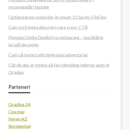
recomandări testate
Optimizarea costurilor în cloud: 12 tactici FinOps
Cum scrii meta descrieri care cresc CTR
Pensiuni Delta Dunării cu restaurant – bucătărie
locală de pește
Cum să testezi eficiența unui advertorial
Cât de des ar trebui să faci detailing interior auto în
Oradea
Parteneri
Gradina 24
Cea mai
Femei AZ
Rezidential