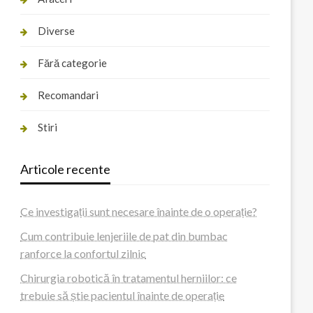
Diverse
Fără categorie
Recomandari
Stiri
Articole recente
Ce investigații sunt necesare înainte de o operație?
Cum contribuie lenjeriile de pat din bumbac
ranforce la confortul zilnic
Chirurgia robotică în tratamentul herniilor: ce
trebuie să știe pacientul înainte de operație