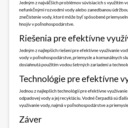
Jedným z najväčších problémov súvisiacich s využitím vo
nefunkčnými rozvodmi vody alebo zanedbanou údržbou
znečistenie vody, ktoré môže byť spôsobené priemyseln
hnojív v poľnohospodárstve.
Riešenia pre efektívne využ
Jedným z najlepšich riešení pre efektívne využívanie vo
vody v poľnohospodárstve, priemysle a komunálnych slu
dosiahnutá použitím vodou šetrných zariadení a technol
Technológie pre efektívne v
Jednou z najlepšich technológií pre efektívne využívanie
odpadovej vody a jej recykláciu. Vodné čerpadlá sú ďalš
využívanie vody, najmä v poľnohospodárstve a priemysle
Záver