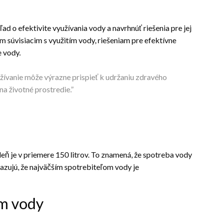
ad o efektivite využívania vody a navrhnúť riešenia pre jej
 súvisiacim s využitím vody, riešeniam pre efektívne
e vody.
žívanie môže výrazne prispieť k udržaniu zdravého
a životné prostredie.”
eň je v priemere 150 litrov. To znamená, že spotreba vody
ukazujú, že najväčším spotrebiteľom vody je
ím vody