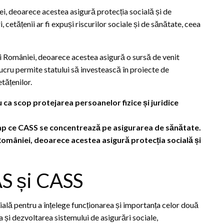
, deoarece acestea asigură protecția socială și de
, cetățenii ar fi expuși riscurilor sociale și de sănătate, ceea
i României, deoarece acestea asigură o sursă de venit
 lucru permite statului să investească în proiecte de
tățenilor.
ca scop protejarea persoanelor fizice și juridice
imp ce CASS se concentrează pe asigurarea de sănătate.
omâniei, deoarece acestea asigură protecția socială și
CAS și CASS
țială pentru a înțelege funcționarea și importanța celor două
 și dezvoltarea sistemului de asigurări sociale,