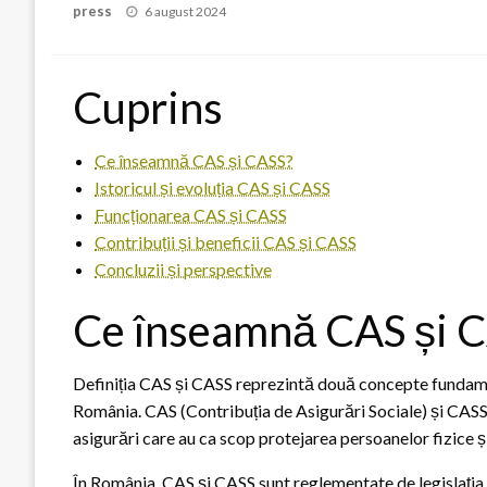
Posted
press
6 august 2024
on
Cuprins
Ce înseamnă CAS și CASS?
Istoricul și evoluția CAS și CASS
Funcționarea CAS și CASS
Contribuții și beneficii CAS și CASS
Concluzii și perspective
Ce înseamnă CAS și 
Definiția CAS și CASS reprezintă două concepte fundamen
România. CAS (Contribuția de Asigurări Sociale) și CASS
asigurări care au ca scop protejarea persoanelor fizice și
În România, CAS și CASS sunt reglementate de legislația în