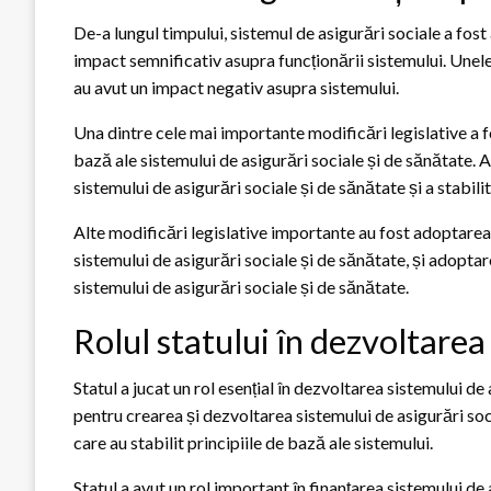
De-a lungul timpului, sistemul de asigurări sociale a fos
impact semnificativ asupra funcționării sistemului. Unele 
au avut un impact negativ asupra sistemului.
Una dintre cele mai importante modificări legislative a fo
bază ale sistemului de asigurări sociale și de sănătate. 
sistemului de asigurări sociale și de sănătate și a stabilit
Alte modificări legislative importante au fost adoptarea L
sistemului de asigurări sociale și de sănătate, și adoptare
sistemului de asigurări sociale și de sănătate.
Rolul statului în dezvoltarea
Statul a jucat un rol esențial în dezvoltarea sistemului d
pentru crearea și dezvoltarea sistemului de asigurări so
care au stabilit principiile de bază ale sistemului.
Statul a avut un rol important în finanțarea sistemului de 