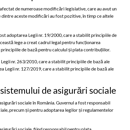
t afectat de numeroase modificări legislative, care au avut un
dintre aceste modificări au fost pozitive, în timp ce altele
st adoptarea Legii nr. 19/2000, care a stabilit principiile de
Această lege a creat cadrul legal pentru funcționarea
 principiile de bază pentru calculul și plata contribuțiilor.
egii nr. 263/2010, care a stabilit principiile de bază ale
a Legii nr. 127/2019, care a stabilit principiile de bază ale
 sistemului de asigurări sociale
e asigurări sociale în România. Guvernul a fost responsabil
ciale, precum și pentru adoptarea legilor și regulamentelor
asigurări sociale, fiind responsabil pentru plata