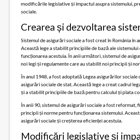
modificările legislative și impactul asupra sistemului, pr
sociale.
Crearea și dezvoltarea siste
Sistemul de asigurări sociale a fost creat în România în 
Această lege a stabilit principiile de bază ale sistemului 
funcționarea acestuia. În anii următori, sistemul de asigu
noi legi și regulamente care au stabilit noi principii și n
În anul 1948, a fost adoptată Legea asigurărilor sociale de
asigurări sociale de stat. Această lege a creat cadrul leg
și a stabilit principiile de bază pentru calculul și plata co
În anii 90, sistemul de asigurări sociale a fost reformat, 
principii și norme pentru funcționarea sistemului. Aceas
asigurări sociale și creșterea eficienței acestuia.
Modificări legislative și imp