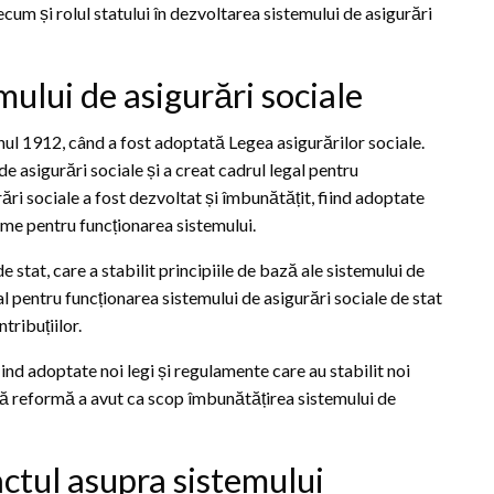
ecum și rolul statului în dezvoltarea sistemului de asigurări
mului de asigurări sociale
anul 1912, când a fost adoptată Legea asigurărilor sociale.
de asigurări sociale și a creat cadrul legal pentru
rări sociale a fost dezvoltat și îmbunătățit, fiind adoptate
orme pentru funcționarea sistemului.
 stat, care a stabilit principiile de bază ale sistemului de
al pentru funcționarea sistemului de asigurări sociale de stat
ntribuțiilor.
fiind adoptate noi legi și regulamente care au stabilit noi
tă reformă a avut ca scop îmbunătățirea sistemului de
actul asupra sistemului