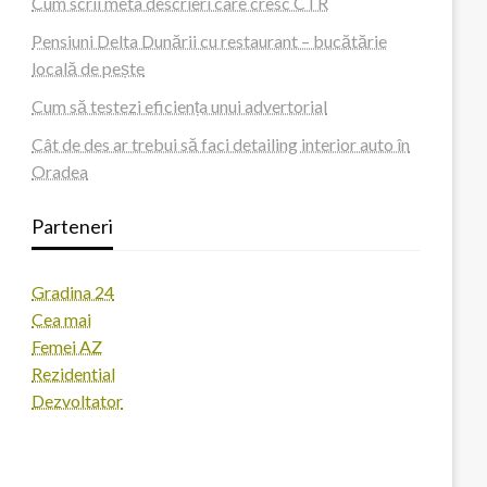
Cum scrii meta descrieri care cresc CTR
Pensiuni Delta Dunării cu restaurant – bucătărie
locală de pește
Cum să testezi eficiența unui advertorial
Cât de des ar trebui să faci detailing interior auto în
Oradea
Parteneri
Gradina 24
Cea mai
Femei AZ
Rezidential
Dezvoltator