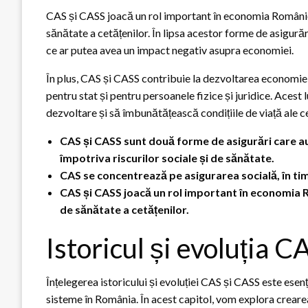
CAS și CASS joacă un rol important în economia României
sănătate a cetățenilor. În lipsa acestor forme de asigurări
ce ar putea avea un impact negativ asupra economiei.
În plus, CAS și CASS contribuie la dezvoltarea economie
pentru stat și pentru persoanele fizice și juridice. Acest
dezvoltare și să îmbunătățească condițiile de viață ale ce
CAS și CASS sunt două forme de asigurări care au 
împotriva riscurilor sociale și de sănătate.
CAS se concentrează pe asigurarea socială, în t
CAS și CASS joacă un rol important în economia R
de sănătate a cetățenilor.
Istoricul și evoluția 
Înțelegerea istoricului și evoluției CAS și CASS este esen
sisteme în România. În acest capitol, vom explora crearea