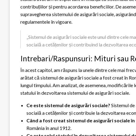
contribuțiilor și pentru acordarea beneficiilor. De asemen
supravegherea sistemului de asigurări sociale, asigurând
regulamentele în vigoare.
„Sistemul de asigurări sociale este unul dintre cele 
socială a cetățenilor și contribuind la dezvoltarea ec
Intrebari/Raspunsuri: Mituri sau R
În acest capitol, am răspuns la unele dintre cele mai fre
arătat că sistemul de asigurări sociale a fost creat în Ro
lungul timpului. Am analizat, de asemenea, modificările l
statului în dezvoltarea sistemului de asigurări sociale.
Ce este sistemul de asigurări sociale?
Sistemul de 
socială a cetățenilor și contribuie la dezvoltarea eco
Când a fost creat sistemul de asigurări sociale î
România în anul 1912.
Ce este rolul statului în dezvoltarea sistemului d