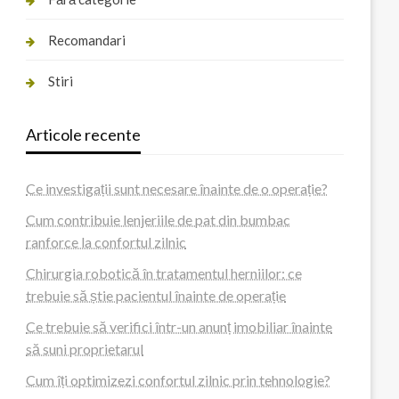
Recomandari
Stiri
Articole recente
Ce investigații sunt necesare înainte de o operație?
Cum contribuie lenjeriile de pat din bumbac
ranforce la confortul zilnic
Chirurgia robotică în tratamentul herniilor: ce
trebuie să știe pacientul înainte de operație
Ce trebuie să verifici într-un anunț imobiliar înainte
să suni proprietarul
Cum îți optimizezi confortul zilnic prin tehnologie?