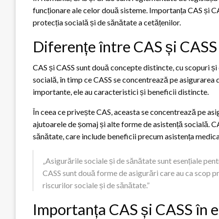
funcționare ale celor două sisteme. Importanța CAS și C
protecția socială și de sănătate a cetățenilor.
Diferențe între CAS și CASS
CAS și CASS sunt două concepte distincte, cu scopuri și
socială, în timp ce CASS se concentrează pe asigurarea 
importante, ele au caracteristici și beneficii distincte.
În ceea ce privește CAS, aceasta se concentrează pe asig
ajutoarele de șomaj și alte forme de asistență socială. 
sănătate, care include beneficii precum asistența medic
„Asigurările sociale și de sănătate sunt esențiale pent
CASS sunt două forme de asigurări care au ca scop pro
riscurilor sociale și de sănătate.”
Importanța CAS și CASS în 