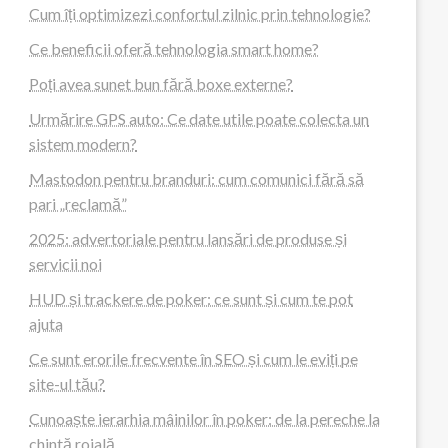
Cum îți optimizezi confortul zilnic prin tehnologie?
Ce beneficii oferă tehnologia smart home?
Poți avea sunet bun fără boxe externe?
Urmărire GPS auto: Ce date utile poate colecta un
sistem modern?
Mastodon pentru branduri: cum comunici fără să
pari „reclamă”
2025: advertoriale pentru lansări de produse și
servicii noi
HUD și trackere de poker: ce sunt și cum te pot
ajuta
Ce sunt erorile frecvente în SEO și cum le eviți pe
site-ul tău?
Cunoaște ierarhia mâinilor în poker: de la pereche la
chintă roială