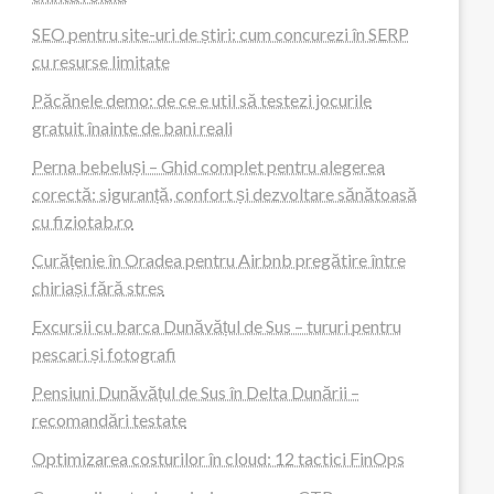
SEO pentru site-uri de știri: cum concurezi în SERP
cu resurse limitate
Păcănele demo: de ce e util să testezi jocurile
gratuit înainte de bani reali
Perna bebeluși – Ghid complet pentru alegerea
corectă: siguranță, confort și dezvoltare sănătoasă
cu fiziotab.ro
Curățenie în Oradea pentru Airbnb pregătire între
chiriași fără stres
Excursii cu barca Dunăvățul de Sus – tururi pentru
pescari și fotografi
Pensiuni Dunăvățul de Sus în Delta Dunării –
recomandări testate
Optimizarea costurilor în cloud: 12 tactici FinOps