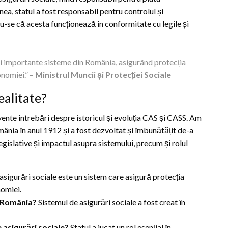
ea, statul a fost responsabil pentru controlul și
u-se că acesta funcționează în conformitate cu legile și
mai importante sisteme din România, asigurând protecția
onomiei.” –
Ministrul Muncii și Protecției Sociale
ealitate?
cvente întrebări despre istoricul și evoluția CAS și CASS. Am
mânia în anul 1912 și a fost dezvoltat și îmbunătățit de-a
egislative și impactul asupra sistemului, precum și rolul
asigurări sociale este un sistem care asigură protecția
nomiei.
n România?
Sistemul de asigurări sociale a fost creat în
e asigurări sociale?
Statul a jucat un rol esențial în